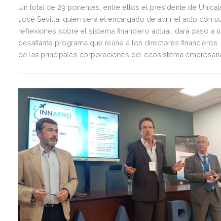
Un total de 29 ponentes, entre ellos el presidente de Unicaj
José Sevilla, quien será el encargado de abrir el acto con s
reflexiones sobre el sistema financiero actual, dará paso a 
desafiante programa que reúne a los directores financieros
de las principales corporaciones del ecosistema empresari
actual. Entre ellos, destacan nombres como Daniela Ekhol
CFO de Mircrosoft Spain, Julian Ewards vicepresidente glob
de finanzas de Cosentino, Pablo López, CEO y fundador de
Silbon, Germán del Real, director general de Ayesa, el doct
en economía Daniel Lacalle o Laura González -Molero,
presidente de DKV y presidente de la APD, entre otros.