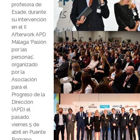
profesora de
Esade, durante
su intervención
en el II
Afterwork APD
Málaga ‘Pasión
por las
personas’,
organizado
por la
Asociación
para el
Progreso de la
Dirección
(APD) el
pasado
viernes 5 de
abril en Puente
Romano