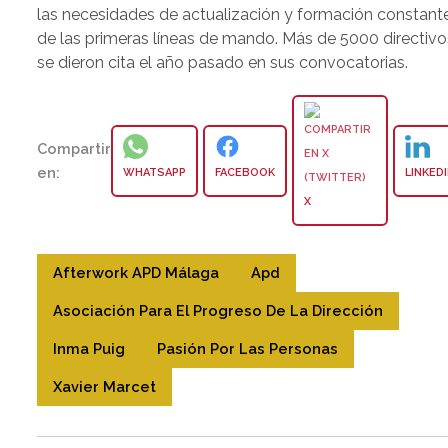
las necesidades de actualización y formación constant
de las primeras líneas de mando. Más de 5000 directivo
se dieron cita el año pasado en sus convocatorias.
Compartir
en:
WHATSAPP
FACEBOOK
LINKED
X
Afterwork APD Málaga
Apd
Asociación Para El Progreso De La Dirección
Inma Puig
Pasión Por Las Personas
Xavier Marcet