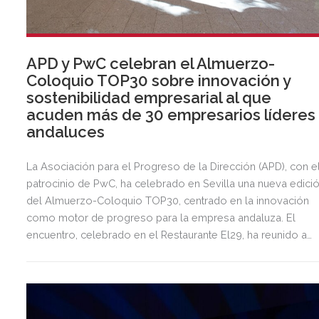
APD y PwC celebran el Almuerzo-
Coloquio TOP30 sobre innovación y
sostenibilidad empresarial al que
acuden más de 30 empresarios líderes
andaluces
La Asociación para el Progreso de la Dirección (APD), con e
patrocinio de PwC, ha celebrado en Sevilla una nueva edici
del Almuerzo-Coloquio TOP30, centrado en la innovación
como motor de progreso para la empresa andaluza. El
encuentro, celebrado en el Restaurante El29, ha reunido a
más de 30 empresarios, directores generales y presidentes
de compañías andaluzas, que han participado activamente e
este espacio de reflexión directiva.