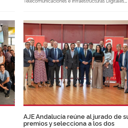
es del
Telecomunicaciones e Infraestructuras Digitales,
organiza en colaboración con Sherpa Tribe, la
Asociación SevillaUP y la Universidad Pablo de
Olavide, la 30ª edición del Techstars Startup
Weekend Sevilla.
0
AJE Andalucía reúne al jurado de s
premios y selecciona a los dos