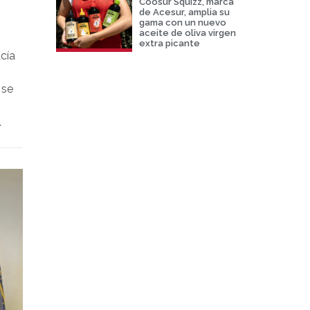
Coosur Squizz, marca
de Acesur, amplia su
gama con un nuevo
aceite de oliva virgen
extra picante
cía
 se
s