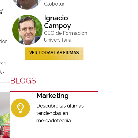
Globotur​
s’
Ignacio
Campoy​
CEO de Formación
Universitaria​
dor
VER TODAS LAS FIRMAS
rse
aje
 de
BLOGS
o
a
Marketing
Descubre las últimas
tendencias en
mercadotecnia.