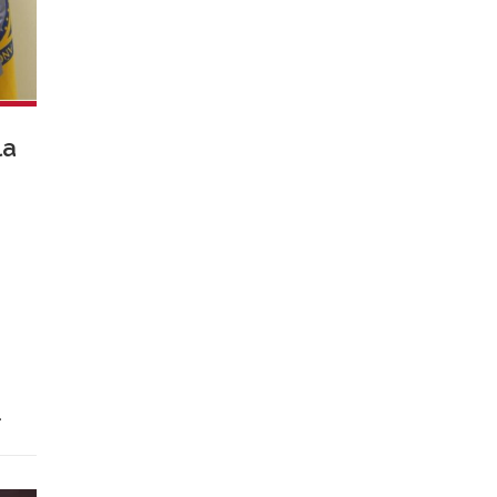
la
o
co
 la