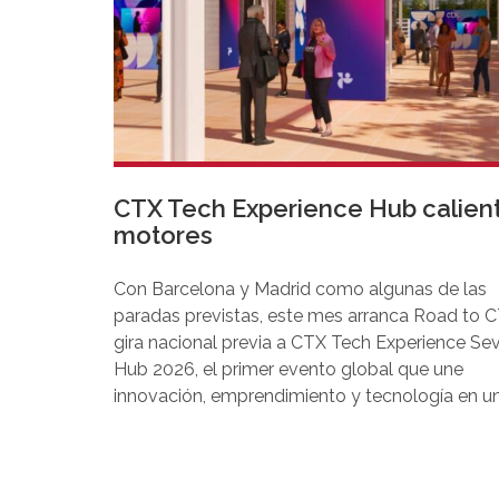
CTX Tech Experience Hub calien
motores
Con Barcelona y Madrid como algunas de las
paradas previstas, este mes arranca Road to C
gira nacional previa a CTX Tech Experience Sevi
Hub 2026, el primer evento global que une
innovación, emprendimiento y tecnología en u
formato totalmente inmersivo y personalizado
organización recorrerá los principales polos
tecnológicos emergentes de la Península para