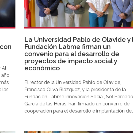
La Universidad Pablo de Olavide y 
 con
Fundación Labme firman un
convenio para el desarrollo de
proyectos de impacto social y
económico
y Al
e año
 más
El rector de la Universidad Pablo de Olavide,
 las
Francisco Oliva Blázquez, y la presidenta de la
Fundación Labme Innovación Social, Sol Barbad
 un
García de las Heras, han firmado un convenio de
cooperación para el desarrollo e implantación de
ntan
planes y proyectos de impacto social y económi
para la revitalización de Sevilla y Andalucía desde
innovación social.