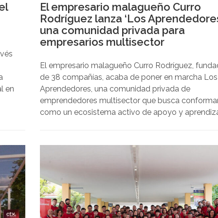
el
El empresario malagueño Curro
Rodríguez lanza ‘Los Aprendedore
una comunidad privada para
empresarios multisector
avés
El empresario malagueño Curro Rodríguez, funda
a
de 38 compañías, acaba de poner en marcha Los
al en
Aprendedores, una comunidad privada de
emprendedores multisector que busca conforma
como un ecosistema activo de apoyo y aprendiz
mutuo. Alojada en la plataforma Skool, en menos
dos semanas de funcionamiento, ya ha alcanzad
los más de cien miembros y se ha convertido en l
en la comunidad de mayor crecimiento a nivel
mundial dentro del sector de self-improvement o
desarrollo personal.