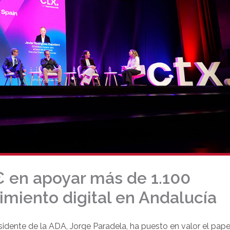
€ en apoyar más de 1.100
miento digital en Andalucía
esidente de la ADA, Jorge Paradela, ha puesto en valor el pape