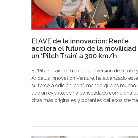
El AVE de la innovación: Renfe
acelera el futuro de la movilidad
un ‘Pitch Train’ a 300 km/h
El ‘Pitch Train’, el Tren de la inversión de Renfe 
Andalus Innovation Venture, ha alcanzado est
su tercera edición, confirmando que es mucho
que un evento: se ha consolidado como una de
citas más originales y potentes del ecosistema
emprendedor español. Este formato convierte
AVE de Renfe en un espacio de innovación e
inversión, donde startups seleccionadas prese
sus proyectos a 300 km/h ante un grupo de
inversores y corporaciones.