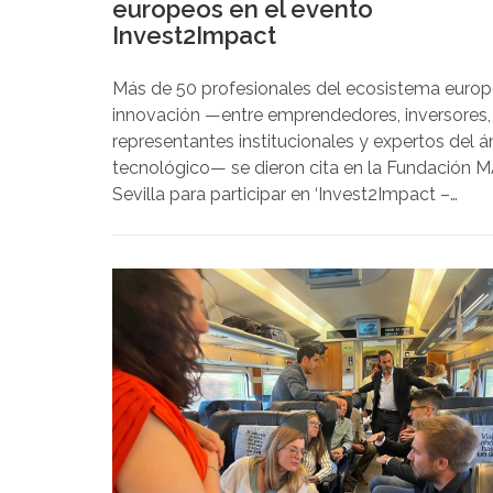
europeos en el evento
Invest2Impact
Más de 50 profesionales del ecosistema euro
innovación —entre emprendedores, inversores,
representantes institucionales y expertos del 
tecnológico— se dieron cita en la Fundación 
Sevilla para participar en ‘Invest2Impact –
Acelerando proyectos europeos con inversión
estratégica’, un evento organizado por CTA
(Corporación Tecnológica de Andalucía) en el
de los proyectos europeos In Transit y Scaira.