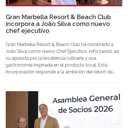
Gran Marbella Resort & Beach Club
incorpora a João Silva como nuevo
chef ejecutivo
Gran Marbella Resort & Beach Club ha nombrado a
João Silva como nuevo Chef Ejecutivo, reforzando así
su apuesta por la excelencia culinaria y una
gastronomía inspirada en el producto local. Esta
incorporación responde a la ambición del resort de
seguir elevando su propuesta de restauración y
consolidar su posición como uno de los principales
referentes de la hotelería de lujo en Marbella. Gran
Marbella Resort es la apertura más reciente del
portfolio de Iconic Hotels & Resorts, una colección
comprometida con ofrecer experiencias
excepcionales de estilo de vida y hospitalidad.