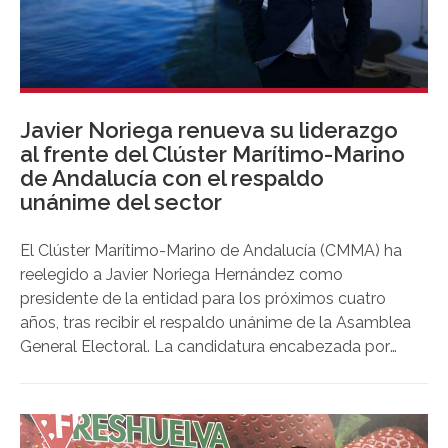
Javier Noriega renueva su liderazgo
al frente del Clúster Marítimo-Marino
de Andalucía con el respaldo
unánime del sector
El Clúster Marítimo-Marino de Andalucía (CMMA) ha
reelegido a Javier Noriega Hernández como
presidente de la entidad para los próximos cuatro
años, tras recibir el respaldo unánime de la Asamblea
General Electoral. La candidatura encabezada por
Noriega, única presentada al proceso electoral, fue
proclamada por unanimidad y con mayoría absoluta,
reflejando el amplio consenso existente en torno al
proyecto que liderará el futuro de la Economía Azul