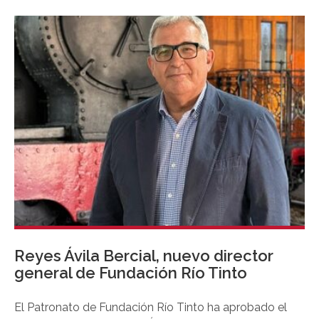
colegial en Granada. Alberto Marina Moreno
emprende cuatro años como Decano, junto a Mónica
López Alonso como Vicedecana, y una Junta Rectora
con un total de 22 miembros “comprometida,
independiente y con experiencia”, integrada por
ingenieros de diferentes ámbitos de la Ingeniería. Su
prioridad será “articular una defensa firme y urgente
de la profesión” y convertirse en un “referente técnico
al servicio de la sociedad” en los grandes debates
sobre el agua, las infraestructuras, la movilidad, las
costas, la energía y el desarrollo territorial.
Reyes Ávila Bercial, nuevo director
general de Fundación Río Tinto
El Patronato de Fundación Río Tinto ha aprobado el