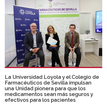
onTech han supuesto los 1.393.717 euros, lo que
supone más de un 10% del total de las subvenciones
concedidas por el ente gubernamental, que han
ascendido hasta los 13.572.119 euros, liderando
proyectos en diversos sectores.
La Universidad Loyola y el Colegio de
Farmacéuticos de Sevilla impulsan
una Unidad pionera para que los
medicamentos sean más seguros y
efectivos para los pacientes