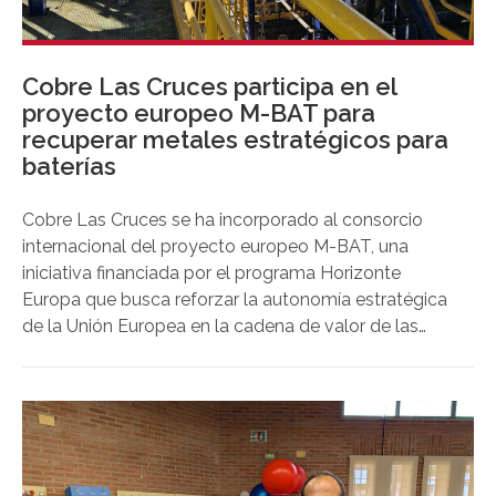
Cobre Las Cruces participa en el
proyecto europeo M-BAT para
recuperar metales estratégicos para
baterías
Cobre Las Cruces se ha incorporado al consorcio
internacional del proyecto europeo M-BAT, una
iniciativa financiada por el programa Horizonte
Europa que busca reforzar la autonomía estratégica
de la Unión Europea en la cadena de valor de las
baterías mediante el desarrollo de nuevas
tecnologías para la recuperación de materias primas
críticas como el litio, el cobalto, el níquel, el
manganeso y el grafito. Además de participar en el
proyecto, la planta piloto de CLC se utilizará para
validar las tecnologías desarrolladas.