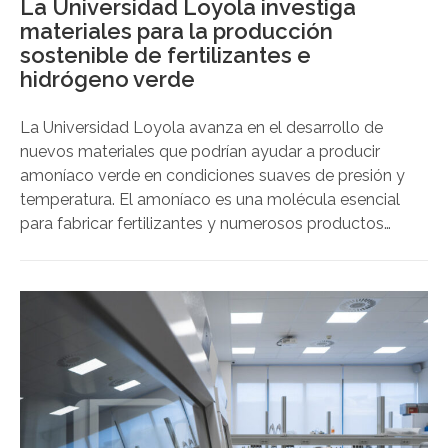
La Universidad Loyola investiga
materiales para la producción
sostenible de fertilizantes e
hidrógeno verde
La Universidad Loyola avanza en el desarrollo de
nuevos materiales que podrían ayudar a producir
amoníaco verde en condiciones suaves de presión y
temperatura. El amoníaco es una molécula esencial
para fabricar fertilizantes y numerosos productos
químicos. También se estudia como una forma de
almacenar y transportar hidrógeno renovable. Sin
embargo, su producción industrial actual tiene un
elevado consumo energético y parte de
combustibles fósiles como materia prima.