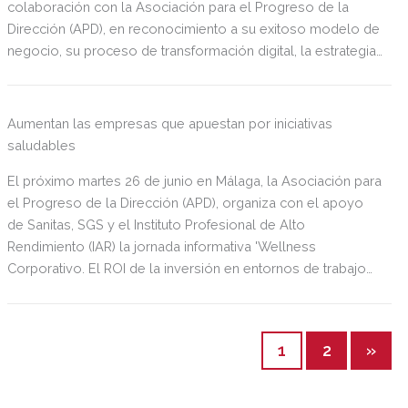
colaboración con la Asociación para el Progreso de la
Dirección (APD), en reconocimiento a su exitoso modelo de
negocio, su proceso de transformación digital, la estrategia
comercial y relacional con sus clientes, y la gestión del
factor humano.
Aumentan las empresas que apuestan por iniciativas
saludables
El próximo martes 26 de junio en Málaga, la Asociación para
el Progreso de la Dirección (APD), organiza con el apoyo
de Sanitas, SGS y el Instituto Profesional de Alto
Rendimiento (IAR) la jornada informativa 'Wellness
Corporativo. El ROI de la inversión en entornos de trabajo
saludables', en la que se hablará de salud, deporte,
alimentación, tecnología y su impacto en los números de la
empresa'.
1
2
»