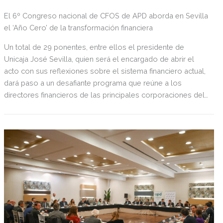
El 6º Congreso nacional de CFOS de APD aborda en Sevilla
el ‘Año Cero’ de la transformación financiera
Un total de 29 ponentes, entre ellos el presidente de
Unicaja José Sevilla, quien será el encargado de abrir el
acto con sus reflexiones sobre el sistema financiero actual,
dará paso a un desafiante programa que reúne a los
directores financieros de las principales corporaciones del
ecosistema empresarial actual. Entre ellos, destacan
nombres como Daniela Ekholm CFO de Mircrosoft Spain,
Julian Ewards vicepresidente global de finanzas de
Cosentino, Pablo López, CEO y fundador de Silbon, Germán
del Real, director general de Ayesa, el doctor en economía
Daniel Lacalle o Laura González -Molero, presidente de
DKV y presidente de la APD, entre otros.