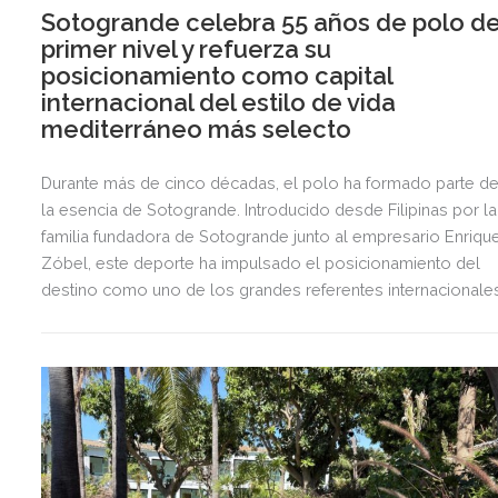
Sotogrande celebra 55 años de polo d
primer nivel y refuerza su
posicionamiento como capital
internacional del estilo de vida
mediterráneo más selecto
Durante más de cinco décadas, el polo ha formado parte d
la esencia de Sotogrande. Introducido desde Filipinas por la
familia fundadora de Sotogrande junto al empresario Enriqu
Zóbel, este deporte ha impulsado el posicionamiento del
destino como uno de los grandes referentes internacionale
del polo y del estilo de vida mediterráneo, reuniendo cada
verano deporte de élite, tradición, gastronomía y una
exclusiva agenda social.