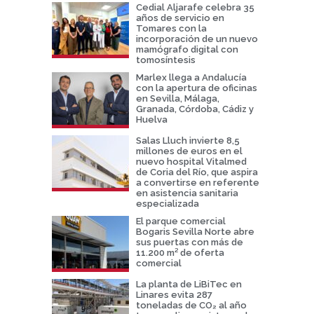
Cedial Aljarafe celebra 35
años de servicio en
Tomares con la
incorporación de un nuevo
mamógrafo digital con
tomosíntesis
Marlex llega a Andalucía
con la apertura de oficinas
en Sevilla, Málaga,
Granada, Córdoba, Cádiz y
Huelva
Salas Lluch invierte 8,5
millones de euros en el
nuevo hospital Vitalmed
de Coria del Río, que aspira
a convertirse en referente
en asistencia sanitaria
especializada
El parque comercial
Bogaris Sevilla Norte abre
sus puertas con más de
11.200 m² de oferta
comercial
La planta de LiBiTec en
Linares evita 287
toneladas de CO₂ al año