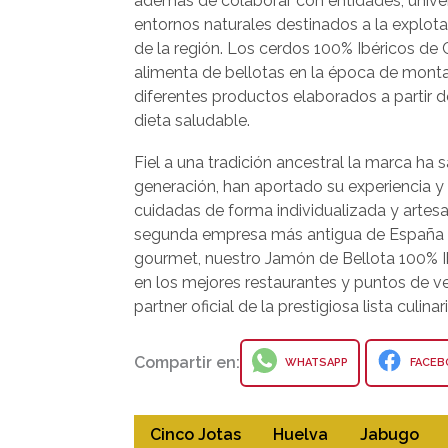
además de colaborar con entidades, univer
entornos naturales destinados a la explot
de la región. Los cerdos 100% Ibéricos de C
alimenta de bellotas en la época de monta
diferentes productos elaborados a partir d
dieta saludable.
Fiel a una tradición ancestral la marca ha 
generación, han aportado su experiencia 
cuidadas de forma individualizada y artesa
segunda empresa más antigua de España (
gourmet, nuestro Jamón de Bellota 100% Ib
en los mejores restaurantes y puntos de v
partner oficial de la prestigiosa lista culin
Compartir en:
WHATSAPP
FACEB
Cinco Jotas
Huelva
Jabugo