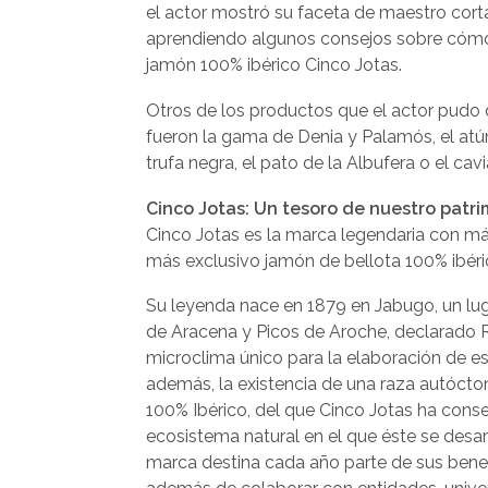
el actor mostró su faceta de maestro cort
aprendiendo algunos consejos sobre cómo
jamón 100% ibérico Cinco Jotas.
Otros de los productos que el actor pudo d
fueron la gama de Denia y Palamós, el atún r
trufa negra, el pato de la Albufera o el cavia
Cinco Jotas: Un tesoro de nuestro patr
Cinco Jotas es la marca legendaria con má
más exclusivo jamón de bellota 100% ibéri
Su leyenda nace en 1879 en Jabugo, un luga
de Aracena y Picos de Aroche, declarado R
microclima único para la elaboración de es
además, la existencia de una raza autócton
100% Ibérico, del que Cinco Jotas ha cons
ecosistema natural en el que éste se desarr
marca destina cada año parte de sus benef