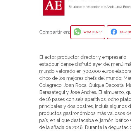
Equipo de redacción de Andalucía Econ
Compartir en:
WHATSAPP
FACEB
El actor, productor, director y empresario
estadounidense disfrutó ayer del menú má
mundo valorado en 300.000 euros elabor
cinco de los mejores chefs del mundo: Ma
Colagreco, Joan Roca, Quique Dacosta, Ma
Berasategui y José Andrés. El almuerzo, 
de 16 pases con seis aperitivos, ocho plat
principales y dos postres, incluía algunos d
productos gastronómicos más valiosos de
país, en el que destacaba el jamón ibérico
de la añada de 2018. Durante la degustaci