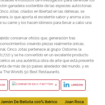
sidades e institutos de investigación para defender los
ación ganadera sostenible de las especies autóctonas
inco Jotas, criados en libertad en las dehesas, se
nera, lo que aporta el excelente sabor y aroma a los
e su carne y los hacen idóneos para llevar a cabo una
sabido conservar oficios que, generación tras
y conocimientos creando piezas realmente únicas,
nal. Cinco Jotas pertenece al grupo Osborne, la
1772) y se ha convertido en un excelente producto
érico es una auténtica obra de arte que está presente
enta de más de 50 países alrededor del mundo, y es
aria The World’s 50 Best Restaurants.
OOK
X
LINKEDIN
Jamón De Bellota 100% Ibérico
Joan Roca