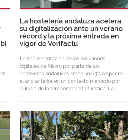
La hostelería andaluza acelera
r
su digitalización ante un verano
récord y la próxima entrada en
bi
vigor de Verifactu
La implementación de las soluciones
digitales de Makro por parte de los
cer
hosteleros andaluces crece un 63% respecto
al año anterior, en un contexto marcado por
el inicio de la temporada alta turística. La
adopción de DISH POS, el TPV inteligente de
Makro que integra Verifactu, se ha
multiplicado por tres, mostrando la
preparación del sector ante la normativa que
entrará en vigor en 2027.