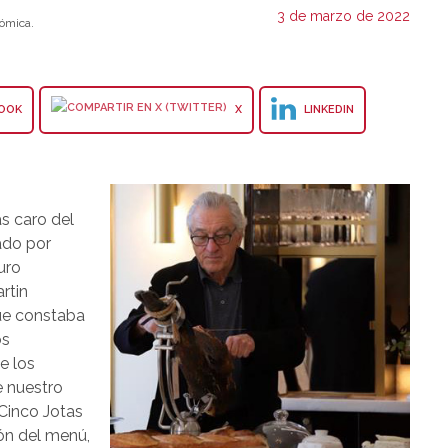
3 de marzo de 2022
ómica.
OOK
X
LINKEDIN
s caro del
ado por
uro
rtin
que constaba
os
e los
 nuestro
 Cinco Jotas
ón del menú,