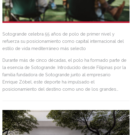
Sotogrande celebra 55 años de polo de primer nivel y
refuerza su posicionamiento como capital internacional del
estilo de vida mediterráneo más selecto
Durante más de cinco décadas, el polo ha formado parte de
la esencia de Sotogrande. Introducido desde Filipinas por la
familia fundadora de Sotogrande junto al empresario
Enrique Zóbel, este deporte ha impulsado el
posicionamiento del destino como uno de los grandes
referentes internacionales del polo y del estilo de vida
mediterráneo, reuniendo cada verano deporte de élite,
tradición, gastronomía y una exclusiva agenda social.