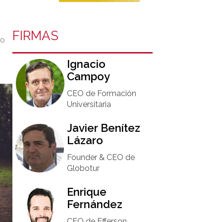
FIRMAS
to
Ignacio
Campoy​
CEO de Formación
Universitaria​
Javier Benítez
Lázaro
Founder & CEO de
Globotur​
Enrique
Fernández
CEO de Efferson.