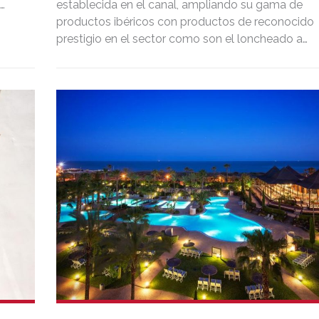
establecida en el canal, ampliando su gama de
productos ibéricos con productos de reconocido
prestigio en el sector como son el loncheado a
mano (mejor loncheado de jamón según la OCU),
los untables ibéricos y los choricitos de jabugo de
Cuyar Jabugo.