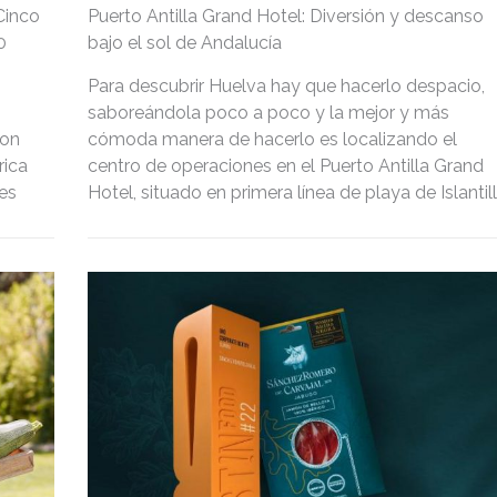
Cinco
Puerto Antilla Grand Hotel: Diversión y descanso
0
bajo el sol de Andalucía
Para descubrir Huelva hay que hacerlo despacio,
saboreándola poco a poco y la mejor y más
con
cómoda manera de hacerlo es localizando el
rica
centro de operaciones en el Puerto Antilla Grand
es
Hotel, situado en primera línea de playa de Islantill
en un lugar privilegiado de la Costa de la Luz.