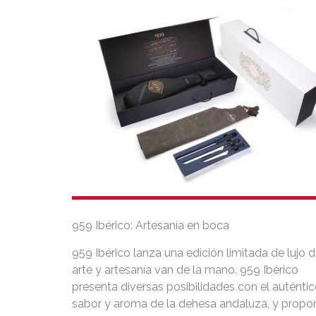
959 Ibérico: Artesanía en boca
959 Ibérico lanza una edición limitada de lujo
arte y artesanía van de la mano. 959 Ibérico
presenta diversas posibilidades con el auténti
sabor y aroma de la dehesa andaluza, y propo