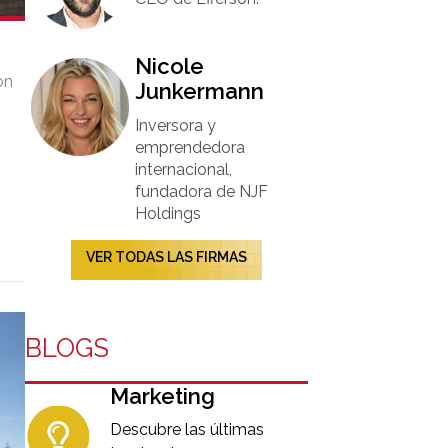
Nicole
on
Junkermann​
Inversora y
emprendedora
internacional,
fundadora de NJF
Holdings
VER TODAS LAS FIRMAS
BLOGS
Marketing
Descubre las últimas