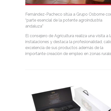
Fernández-Pacheco sitúa a Grupo Osborne c
“parte esencial de la potente agroindustria
andaluza”
El consejero de Agricultura realiza una visita a 
instalaciones y destaca la profesionalidad, cal
excelencia de sus productos además de la
importante creación de empleo en zonas rurale