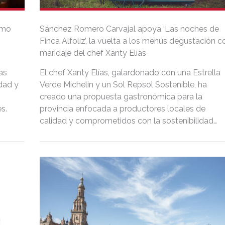
omo
Sánchez Romero Carvajal apoya ‘Las noches de
Finca Alfoliz’, la vuelta a los menús degustación c
maridaje del chef Xanty Elías
las
El chef Xanty Elías, galardonado con una Estrella
idad y
Verde Michelin y un Sol Repsol Sostenible, ha
creado una propuesta gastronómica para la
s.
provincia enfocada a productores locales de
calidad y comprometidos con la sostenibilidad
como Sánchez Romero Carvajal, del que es
embajador o el Grupo Osborne.