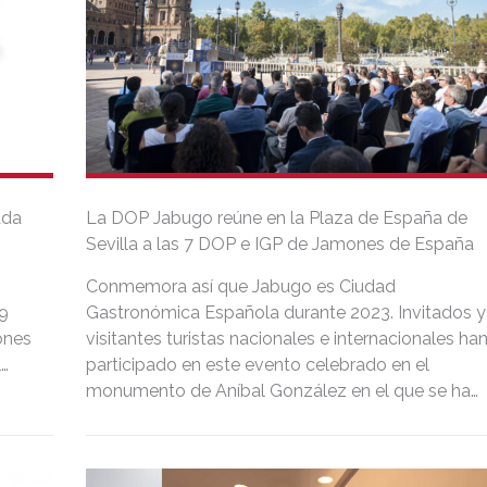
ada
La DOP Jabugo reúne en la Plaza de España de
Sevilla a las 7 DOP e IGP de Jamones de España
Conmemora así que Jabugo es Ciudad
9
Gastronómica Española durante 2023. Invitados y
ones
visitantes turistas nacionales e internacionales ha
l
participado en este evento celebrado en el
monumento de Aníbal González en el que se ha
podido degustar cada uno de los jamones del país
representados en las bancadas de sus provincias.