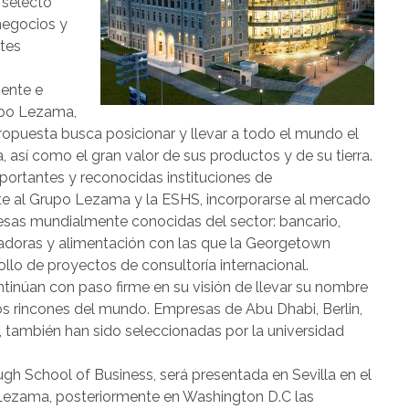
 selecto
negocios y
ntes
,
iente e
upo Lezama,
a propuesta busca posicionar y llevar a todo el mundo el
 así como el gran valor de sus productos y de su tierra.
portantes y reconocidas instituciones de
ite al Grupo Lezama y la ESHS, incorporarse al mercado
resas mundialmente conocidas del sector: bancario,
radoras y alimentación con las que la Georgetown
rollo de proyectos de consultoría internacional.
núan con paso firme en su visión de llevar su nombre
s rincones del mundo. Empresas de Abu Dhabi, Berlin,
, también han sido seleccionadas por la universidad
h School of Business, será presentada en Sevilla en el
 Lezama, posteriormente en Washington D.C las