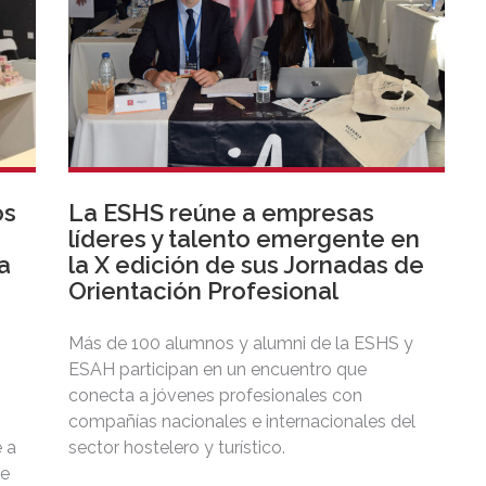
os
La ESHS reúne a empresas
líderes y talento emergente en
a
la X edición de sus Jornadas de
Orientación Profesional
Más de 100 alumnos y alumni de la ESHS y
ESAH participan en un encuentro que
conecta a jóvenes profesionales con
compañías nacionales e internacionales del
 a
sector hostelero y turístico.
de