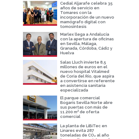
Cedial Aljarafe celebra 35
años de servicio en
Tomares con la
incorporación de un nuevo
mamógrafo digital con
tomosíntesis
Marlex llega a Andalucía
con la apertura de oficinas
en Sevilla, Málaga,
Granada, Córdoba, Cádiz y
Huelva
Salas Lluch invierte 8,5
millones de euros en el
nuevo hospital Vitalmed
de Coria del Río, que aspira
a convertirse en referente
en asistencia sanitaria
especializada
El parque comercial
Bogaris Sevilla Norte abre
sus puertas con más de
11.200 m² de oferta
comercial
La planta de LiBiTec en
Linares evita 287
toneladas de CO₂ al año