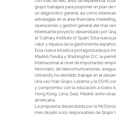
con más de diez años de experiencia. Este
grupo trabajará para proponer un plan de 
un diagnóstico general, así como interesa
estrategias en el área financiera, marketing
operaciones y gestión general del más rec
interesante proyecto desarrollado por Gr
el ‘Culinary Institute of Spain’. Esta nuev
valor y riqueza de la gastronomía española,
Esta nueva iniciativa protagonizada por im
Madrid/Sevilla y Washington D.C, le perm
internacional al nivel de importantes emp
ferroviario, de telecomunicaciones, asegu
University ha decidido trabajar en el desar
Una vez más Grupo Lezama y la ESHS conti
y compromiso con la educación a todos lo
Hong Kong, Lima, Seúl, Madrid, entre otras
americana.
La propuesta desarrollada por la McDonoug
mes de julio a los responsables de Grupo