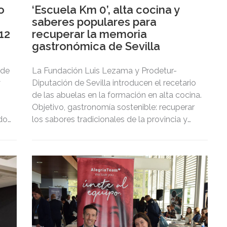
o
‘Escuela Km 0’, alta cocina y
saberes populares para
 12
recuperar la memoria
gastronómica de Sevilla
 de
La Fundación Luis Lezama y Prodetur-
y
Diputación de Sevilla introducen el recetario
de las abuelas en la formación en alta cocina.
Objetivo, gastronomía sostenible: recuperar
 dos
los sabores tradicionales de la provincia y
promover el consumo de proximidad.