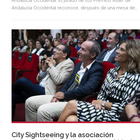
Andalucía Occidental. El jurado de los Premios Aster de
Andalucía Occidental reconoce, después de una mesa de
deliberación, a Grupo MAS, Cover Manager, Farmacias Direct
City Sightseeing ganadores de esta edición de 2022 en las
categorías de ‘Trayectoria empresarial’, ‘Mejor emprendedor’
‘Innovación digital’ y ‘Marketing’ respectivamente. Los premi
se entregarán en una ceremonia este 10 de noviembre a las
19 horas en CaixaForum Sevilla que contará con una mesa
redonda y una charla sobre digitalización para empresas y
pymes. Se puede asistir reservando una plaza en la web de
ESIC Sevilla.
City Sightseeing y la asociación