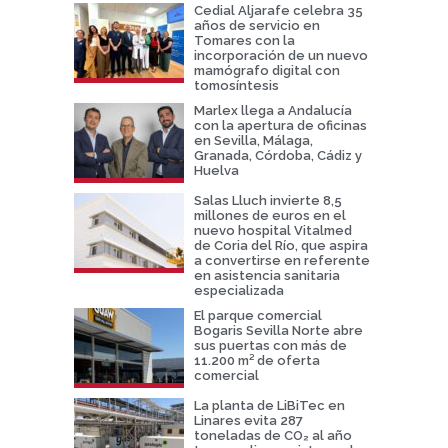
Cedial Aljarafe celebra 35
años de servicio en
Tomares con la
incorporación de un nuevo
mamógrafo digital con
tomosíntesis
Marlex llega a Andalucía
con la apertura de oficinas
en Sevilla, Málaga,
Granada, Córdoba, Cádiz y
Huelva
Salas Lluch invierte 8,5
millones de euros en el
nuevo hospital Vitalmed
de Coria del Río, que aspira
a convertirse en referente
en asistencia sanitaria
especializada
El parque comercial
Bogaris Sevilla Norte abre
sus puertas con más de
11.200 m² de oferta
comercial
La planta de LiBiTec en
Linares evita 287
toneladas de CO₂ al año