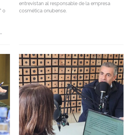
entrevistan al responsable de la empresa
” o
cosmética onubense.
,
a
25
l
a
con
tos