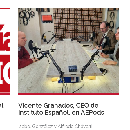
la Cabalgata de Cádiz o los Reyes de España
tocando la caja frente al Gran Teatro Falla de
Cádiz.
l
Vicente Granados, CEO de
Instituto Español, en AEPods
Isabel González y Alfredo Chávarri