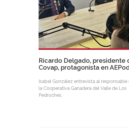
Ricardo Delgado, presidente 
Covap, protagonista en AEPo
Isabel González entrevista al responsable
la Cooperativa Ganadera del Valle de Los
Pedroches.