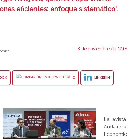
ones eficientes: enfoque sistemático'.
8 de noviembre de 2018
ómica.
OOK
X
LINKEDIN
La revista
Andalucía
Económic