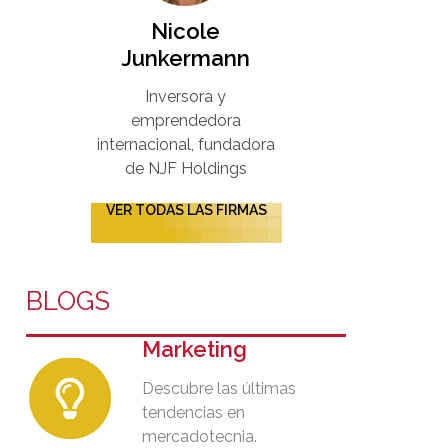
Nicole
Junkermann​
Inversora y
emprendedora
internacional, fundadora
de NJF Holdings
VER TODAS LAS FIRMAS
BLOGS
Marketing
Descubre las últimas
tendencias en
mercadotecnia.