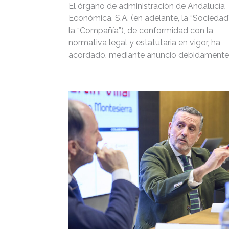
El órgano de administración de Andalucía
Económica, S.A. (en adelante, la “Sociedad
la “Compañía”), de conformidad con la
normativa legal y estatutaria en vigor, ha
acordado, mediante anuncio debidamente
publicado en la página web de la Sociedad
www.andaluciaeconomica.com, convocar 
los accionistas de la Sociedad a la Junta
General Ordinaria de Accionistas, que se
celebrará, en primera convocatoria, el día 
de junio de 2026, a las 13:00 horas, y en
segunda convocatoria, en la misma hora y
lugar, el día 26 de junio, de forma presencia
en Sevilla, en el Club Cámara Antares de
Sevilla (Torre Sevilla), planta 18, o de form
virtual, mediante Teams, de conformidad 
lo dispuesto en el artículo 12 de los Estatu
Sociales de la Compañía, y según las
instrucciones contenidas en el apartado