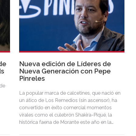
de
Nueva edición de Líderes de
ds
Nueva Generación con Pepe
Pinreles
 de
La popular marca de calcetines, que nació en
un ático de Los Remedios (sin ascensor), ha
convertido en éxito comercial momentos
virales como el culebrón Shakira-Piqué, la
histórica faena de Morante este año en la
Maestranza de Sevilla, el oso desnucado de