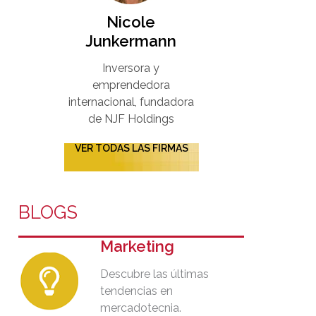
Nicole
Junkermann​
Inversora y
emprendedora
internacional, fundadora
de NJF Holdings
VER TODAS LAS FIRMAS
BLOGS
Marketing
Descubre las últimas
tendencias en
mercadotecnia.