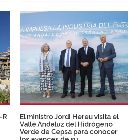
diferentes puntos de España acciones en la
búsqueda de la excelencia en la gestión de
personas.
-R
El ministro Jordi Hereu visita el
Valle Andaluz del Hidrógeno
Verde de Cepsa para conocer
los avances de su