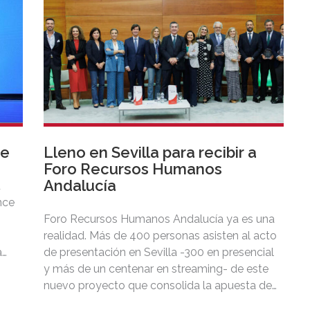
ve
Lleno en Sevilla para recibir a
Foro Recursos Humanos
Andalucía
u
nce
Foro Recursos Humanos Andalucía ya es una
realidad. Más de 400 personas asisten al acto
a
de presentación en Sevilla -300 en presencial
a
y más de un centenar en streaming- de este
nuevo proyecto que consolida la apuesta de
Foro Recursos Humanos por extender por