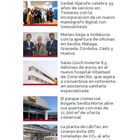
Cedial Aljarafe celebra 35
años de servicio en
Tomares con la
incorporación de un nuevo
mamógrafo digital con
tomosíntesis
Marlex llega a Andalucía
con la apertura de oficinas
en Sevilla, Málaga,
Granada, Córdoba, Cádiz y
Huelva
Salas Lluch invierte 8,5
millones de euros en el
nuevo hospital Vitalmed
de Coria del Río, que aspira
a convertirse en referente
en asistencia sanitaria
especializada
El parque comercial
Bogaris Sevilla Norte abre
sus puertas con más de
11.200 m² de oferta
comercial
La planta de LiBiTec en
Linares evita 287
toneladas de CO₂ al año