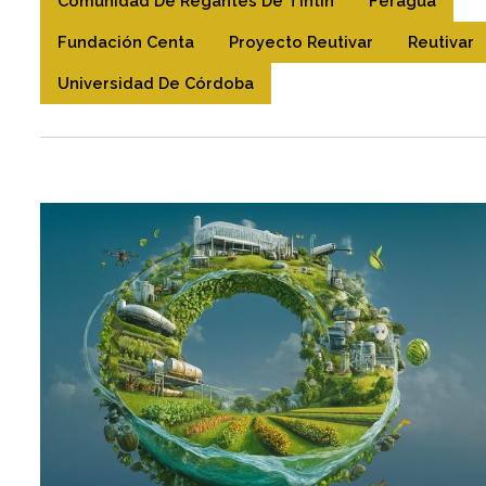
Comunidad De Regantes De Tintín
Feragua
Fundación Centa
Proyecto Reutivar
Reutivar
Universidad De Córdoba