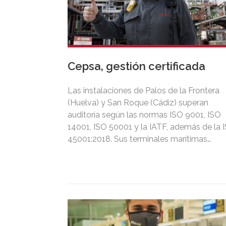
Cepsa, gestión certificada
Las instalaciones de Palos de la Frontera
(Huelva) y San Roque (Cádiz) superan
auditoría según las normas ISO 9001, ISO
14001, ISO 50001 y la IATF, además de la 
45001:2018. Sus terminales marítimas
certifican sus convenios de buenas prácti
ambientales con las autoridades portuaria
de Huelva y la Bahía de Algeciras