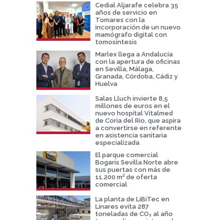
Cedial Aljarafe celebra 35
años de servicio en
Tomares con la
incorporación de un nuevo
mamógrafo digital con
tomosíntesis
Marlex llega a Andalucía
con la apertura de oficinas
en Sevilla, Málaga,
Granada, Córdoba, Cádiz y
Huelva
Salas Lluch invierte 8,5
millones de euros en el
nuevo hospital Vitalmed
de Coria del Río, que aspira
a convertirse en referente
en asistencia sanitaria
especializada
El parque comercial
Bogaris Sevilla Norte abre
sus puertas con más de
11.200 m² de oferta
comercial
La planta de LiBiTec en
Linares evita 287
toneladas de CO₂ al año