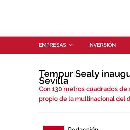
Ir
al
contenido
EMPRESAS
INVERSIÓN
Tempur Sealy inaugu
Sevilla
Con 130 metros cuadrados de su
propio de la multinacional del 
Redacción