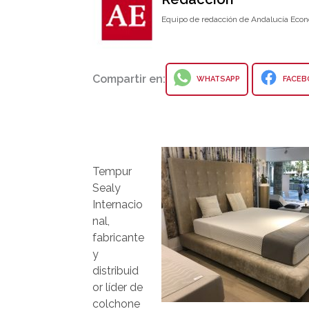
Equipo de redacción de Andalucía Econ
Compartir en:
WHATSAPP
FACEB
Tempur
Sealy
Internacio
nal,
fabricante
y
distribuid
or líder de
colchone