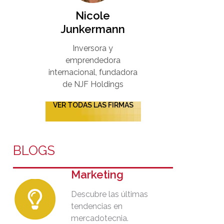
Nicole
Junkermann​
Inversora y
emprendedora
internacional, fundadora
de NJF Holdings
VER TODAS LAS FIRMAS
BLOGS
Marketing
Descubre las últimas
tendencias en
mercadotecnia.