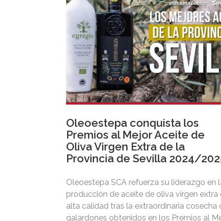
Oleoestepa conquista los
Premios al Mejor Aceite de
Oliva Virgen Extra de la
Provincia de Sevilla 2024/202
Oleoestepa SCA refuerza su liderazgo en l
producción de aceite de oliva virgen extra
alta calidad tras la extraordinaria cosecha
galardones obtenidos en los Premios al Me