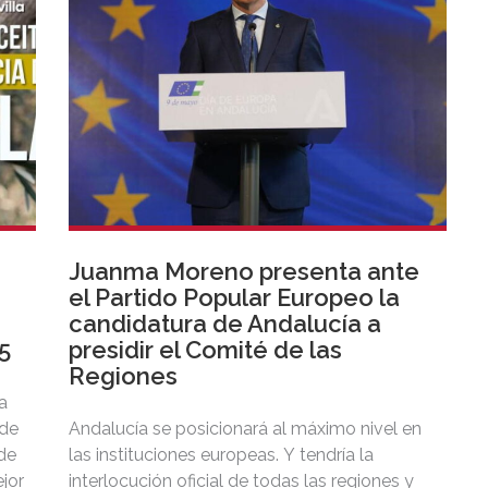
Juanma Moreno presenta ante
el Partido Popular Europeo la
candidatura de Andalucía a
5
presidir el Comité de las
Regiones
a
 de
Andalucía se posicionará al máximo nivel en
 de
las instituciones europeas. Y tendría la
jor
interlocución oficial de todas las regiones y