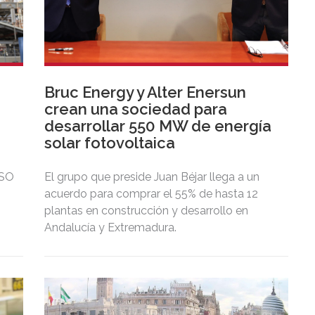
Bruc Energy y Alter Enersun
crean una sociedad para
desarrollar 550 MW de energía
solar fotovoltaica
ISO
El grupo que preside Juan Béjar llega a un
acuerdo para comprar el 55% de hasta 12
cas
plantas en construcción y desarrollo en
s
Andalucía y Extremadura.