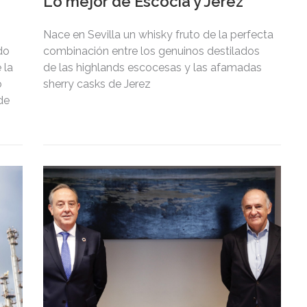
Lo mejor de Escocia y Jerez
Nace en Sevilla un whisky fruto de la perfecta
ado
combinación entre los genuinos destilados
 la
de las highlands escocesas y las afamadas
o
sherry casks de Jerez
de