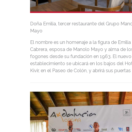
Doña Emilia, tercer restaurante del Grupo Man
Mayo
El nombre es un homenaje a la figura de Emilia
Cabrera, esposa de Manolo Mayo y alma de lo
fogones desde su fundación en 1963. El nuevo
establecimiento se ubicará en los bajos del Ho
Kivir, en el Paseo de Colón, y abrirá sus puertas
principios de marzo.