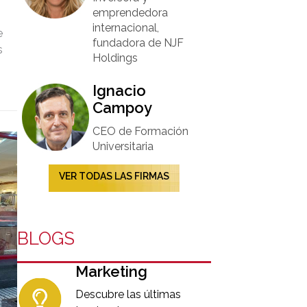
emprendedora
internacional,
e
fundadora de NJF
s
Holdings
Ignacio
Campoy​
CEO de Formación
Universitaria​
VER TODAS LAS FIRMAS
BLOGS
Marketing
Descubre las últimas