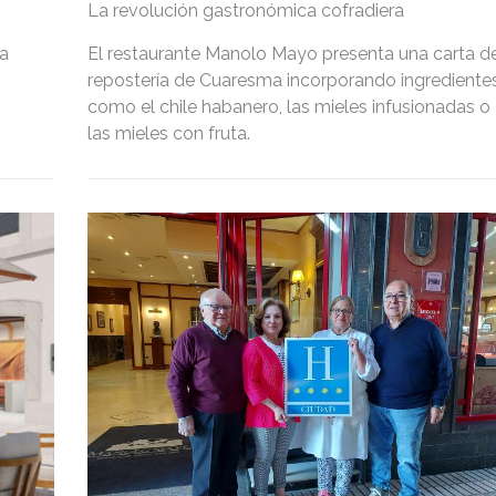
La revolución gastronómica cofradiera
ta
El restaurante Manolo Mayo presenta una carta d
repostería de Cuaresma incorporando ingrediente
como el chile habanero, las mieles infusionadas o
las mieles con fruta.