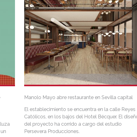
e
Manolo Mayo abre restaurante en Sevilla capital
El establecimiento se encuentra en la calle Reyes
Católicos, en los bajos del Hotel Bécquer. El diseñ
aluza
del proyecto ha corrido a cargo del estudio
 un
Persevera Producciones.