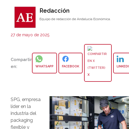
Redacción
Equipo de redacción de Andalucía Económica.
27 de mayo de 2025
Compartir
en:
WHATSAPP
FACEBOOK
LINKED
X
SPG, empresa
líder en la
industria del
packaging
flexible y