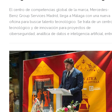
El centro de competencias global de la marca, Mercedes-
Benz Group Services Madrid, llega a Málaga con una nueva
oficina para buscar talento tecnológico. Se trata de un centr
tecnológico y de innovación para proyectos de
ciberseguridad, analítica de datos e inteligencia artificial, entr
otros, que dará empleo a 60 personas. El acto ha contado
con la presencia de Bernd Rumscheid, director IT Group
Functions de Mercedes-Benz Group AG, Juan Guerrero, CE
de Mercedes-Benz Group Services Madrid y el alcalde
Málaga, Francisco de la Torre.