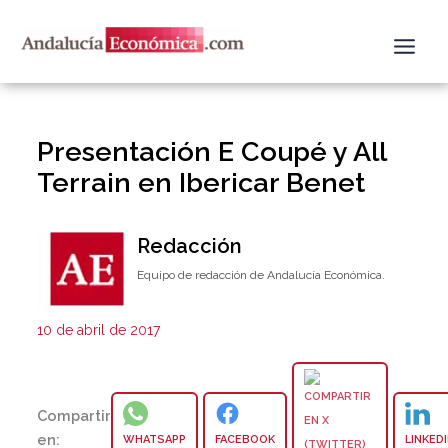
Ir
al
contenido
Presentación E Coupé y All
Terrain en Ibericar Benet
Redacción
Equipo de redacción de Andalucía Económica.
10 de abril de 2017
Compartir
en:
WHATSAPP
FACEBOOK
LINKED