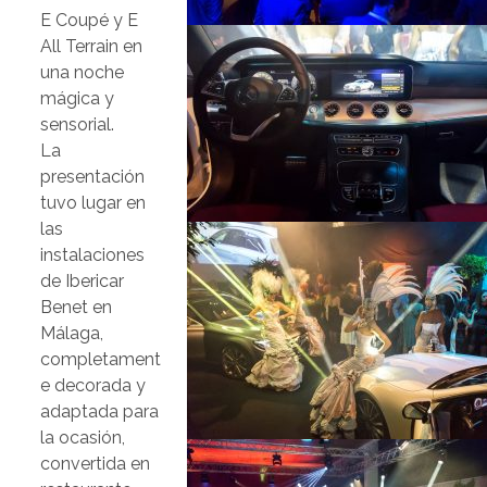
E Coupé y E
All Terrain en
una noche
mágica y
sensorial.
La
presentación
tuvo lugar en
las
instalaciones
de Ibericar
Benet en
Málaga,
completament
e decorada y
adaptada para
la ocasión,
convertida en