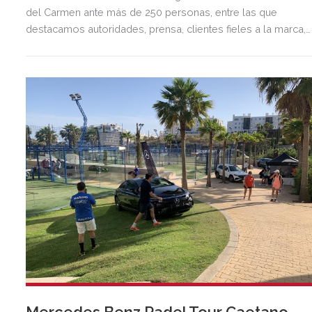
del Carmen ante más de 250 personas, entre las que
destacamos autoridades, prensa, clientes fieles a la marca,
influencers y empresarios malagueños donde además de
descubrir el nuevo modelo SUV 100% eléctrico tuvieron la
oportunidad de conocer toda la Gama EQ (EQA, EQB, EQC,
EQE, EQS, EQE SUV y EQS SUV).
Mercedes Benz Padel Tour Caetano