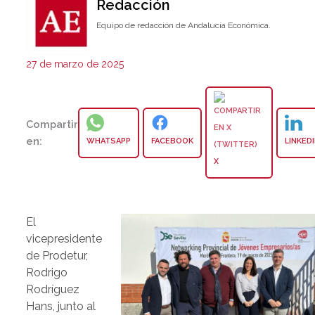
Redacción
Equipo de redacción de Andalucía Económica.
27 de marzo de 2025
Compartir
en:
WHATSAPP
FACEBOOK
LINKED
X
El
vicepresidente
de Prodetur,
Rodrigo
Rodríguez
Hans, junto al