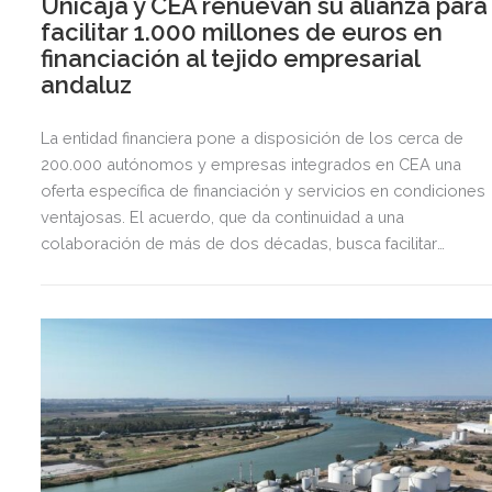
Unicaja y CEA renuevan su alianza para
facilitar 1.000 millones de euros en
financiación al tejido empresarial
andaluz
La entidad financiera pone a disposición de los cerca de
200.000 autónomos y empresas integrados en CEA una
oferta específica de financiación y servicios en condiciones
ventajosas. El acuerdo, que da continuidad a una
colaboración de más de dos décadas, busca facilitar
inversión, liquidez y crecimiento empresarial en Andalucía.
Esta iniciativa se enmarca en la estrategia de apoyo de
Unicaja a empresas, pymes y autónomos, uno de los
segmentos prioritarios para la entidad.