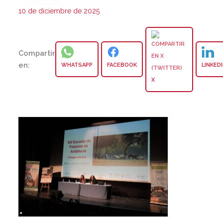
10 de diciembre de 2025
Compartir
en:
WHATSAPP
FACEBOOK
LINKED
X