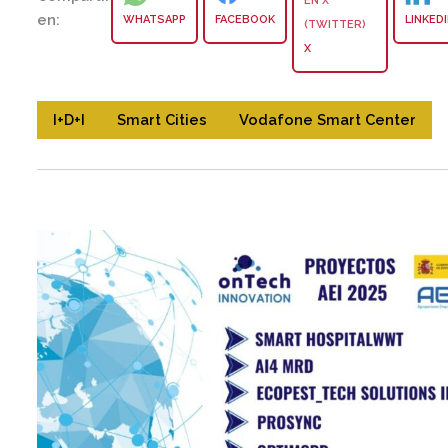
en:
WHATSAPP
FACEBOOK
LINKED
X
I+D+I
Smart Cities
Vodafone Smart Center