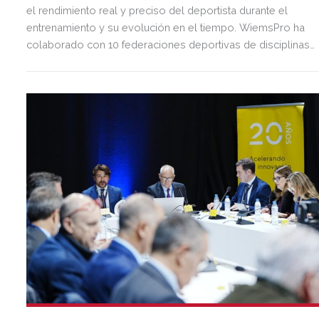
el rendimiento real y preciso del deportista durante el
entrenamiento y su evolución en el tiempo. WiemsPro ha
colaborado con 10 federaciones deportivas de disciplinas
como triatlón, tiro con arco, golf, boxeo o kickboxing y
muaythai, entre otras. La empresa acaba de ser reconocida
por la red Málaga Startup Network como una de las
empresas innovadoras malagueñas con mayor potencial.