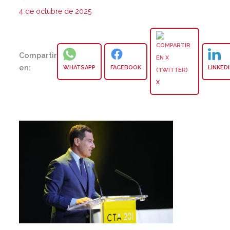
4 de octubre de 2025
Compartir
en:
WHATSAPP
FACEBOOK
LINKED
X