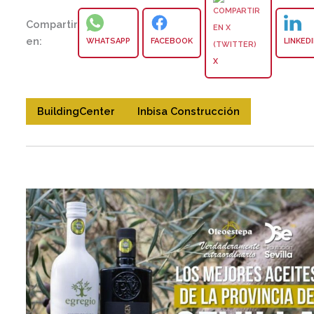
Compartir
en:
WHATSAPP
FACEBOOK
LINKED
X
BuildingCenter
Inbisa Construcción