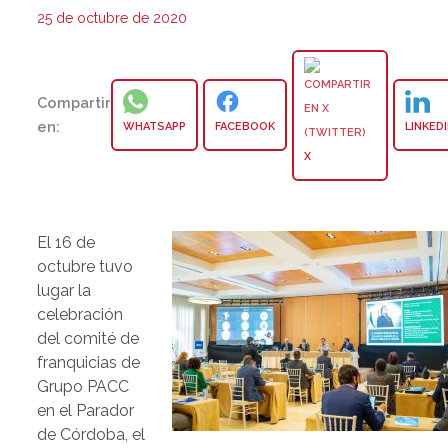
25 de octubre de 2020
Compartir
en:
WHATSAPP
FACEBOOK
LINKED
X
El 16 de
octubre tuvo
lugar la
celebración
del comité de
franquicias de
Grupo PACC
en el Parador
de Córdoba, el