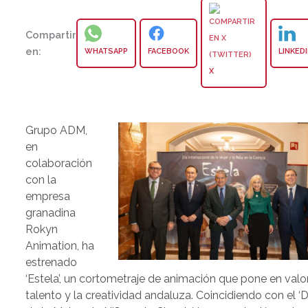
Compartir
en:
WHATSAPP
FACEBOOK
LINKED
X
Grupo ADM,
en
colaboración
con la
empresa
granadina
Rokyn
Animation, ha
estrenado
‘Estela’, un cortometraje de animación que pone en valor
talento y la creatividad andaluza. Coincidiendo con el ‘Di