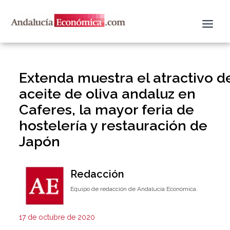
Ir
al
contenido
Extenda muestra el atractivo d
aceite de oliva andaluz en
Caferes, la mayor feria de
hostelería y restauración de
Japón
Redacción
Equipo de redacción de Andalucía Económica.
17 de octubre de 2020