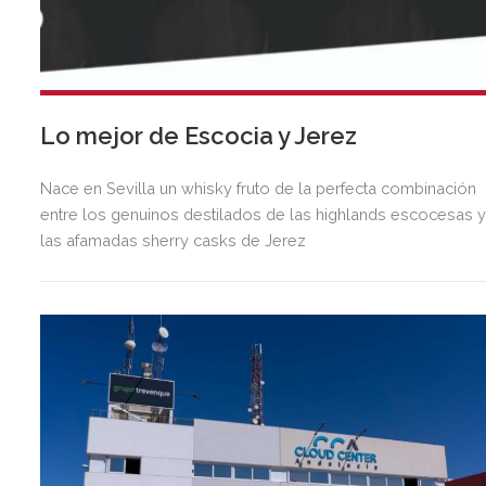
Lo mejor de Escocia y Jerez
Nace en Sevilla un whisky fruto de la perfecta combinación
entre los genuinos destilados de las highlands escocesas 
las afamadas sherry casks de Jerez