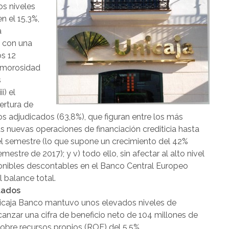
os niveles
n el 15,3%,
a
, con una
os 12
e morosidad
s
i) el
ertura de
os adjudicados (63,8%), que figuran entre los más
as nuevas operaciones de financiación crediticia hasta
el semestre (lo que supone un crecimiento del 42%
estre de 2017); y v) todo ello, sin afectar al alto nivel
sponibles descontables en el Banco Central Europeo
 balance total.
tados
Unicaja Banco mantuvo unos elevados niveles de
anzar una cifra de beneficio neto de 104 millones de
sobre recursos propios (ROE) del 5,5%.