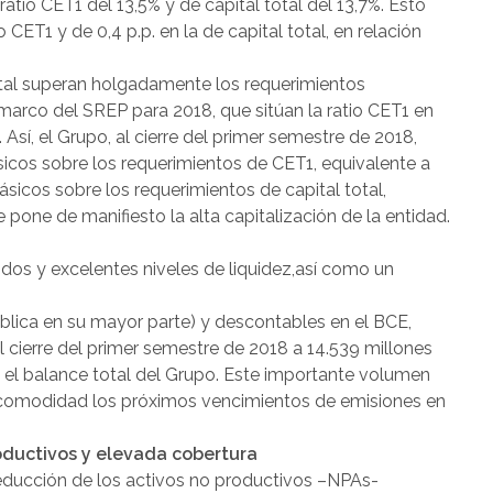
atio CET1 del 13,5% y de capital total del 13,7%. Esto
 CET1 y de 0,4 p.p. en la de capital total, en relación
pital superan holgadamente los requerimientos
 marco del SREP para 2018, que sitúan la ratio CET1 en
. Así, el Grupo, al cierre del primer semestre de 2018,
icos sobre los requerimientos de CET1, equivalente a
ásicos sobre los requerimientos de capital total,
 pone de manifiesto la alta capitalización de la entidad.
dos y excelentes niveles de liquidez,así como un
ública en su mayor parte) y descontables en el BCE,
al cierre del primer semestre de 2018 a 14.539 millones
e el balance total del Grupo. Este importante volumen
n comodidad los próximos vencimientos de emisiones en
oductivos y elevada cobertura
reducción de los activos no productivos –NPAs-