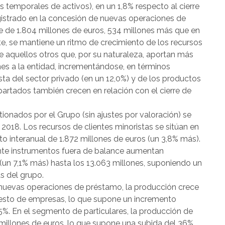
s temporales de activos), en un 1,8% respecto al cierre
registrado en la concesión de nuevas operaciones de
 de 1.804 millones de euros, 534 millones más que en
e, se mantiene un ritmo de crecimiento de los recursos
e aquellos otros que, por su naturaleza, aportan más
ones a la entidad, incrementándose, en términos
vista del sector privado (en un 12,0%) y de los productos
artados también crecen en relación con el cierre de
onados por el Grupo (sin ajustes por valoración) se
 2018. Los recursos de clientes minoristas se sitúan en
to interanual de 1.872 millones de euros (un 3,8% más).
nte instrumentos fuera de balance aumentan
(un 7,1% más) hasta los 13.063 millones, suponiendo un
s del grupo.
 nuevas operaciones de préstamo, la producción crece
esto de empresas, lo que supone un incremento
5%. En el segmento de particulares, la producción de
millones de euros, lo que supone una subida del 36%