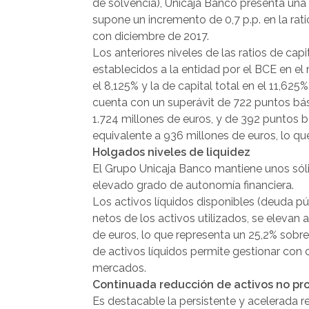
de solvencia), Unicaja Banco presenta una r
supone un incremento de 0,7 p.p. en la ratio
con diciembre de 2017.
Los anteriores niveles de las ratios de ca
establecidos a la entidad por el BCE en el
el 8,125% y la de capital total en el 11,625%
cuenta con un superávit de 722 puntos bás
1.724 millones de euros, y de 392 puntos b
equivalente a 936 millones de euros, lo que
Holgados niveles de liquidez
El Grupo Unicaja Banco mantiene unos sóli
elevado grado de autonomía financiera.
Los activos líquidos disponibles (deuda p
netos de los activos utilizados, se elevan 
de euros, lo que representa un 25,2% sobr
de activos líquidos permite gestionar co
mercados.
Continuada reducción de activos no pr
Es destacable la persistente y acelerada 