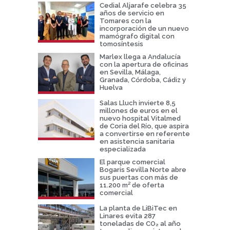
Cedial Aljarafe celebra 35
años de servicio en
Tomares con la
incorporación de un nuevo
mamógrafo digital con
tomosíntesis
Marlex llega a Andalucía
con la apertura de oficinas
en Sevilla, Málaga,
Granada, Córdoba, Cádiz y
Huelva
Salas Lluch invierte 8,5
millones de euros en el
nuevo hospital Vitalmed
de Coria del Río, que aspira
a convertirse en referente
en asistencia sanitaria
especializada
El parque comercial
Bogaris Sevilla Norte abre
sus puertas con más de
11.200 m² de oferta
comercial
La planta de LiBiTec en
Linares evita 287
toneladas de CO₂ al año