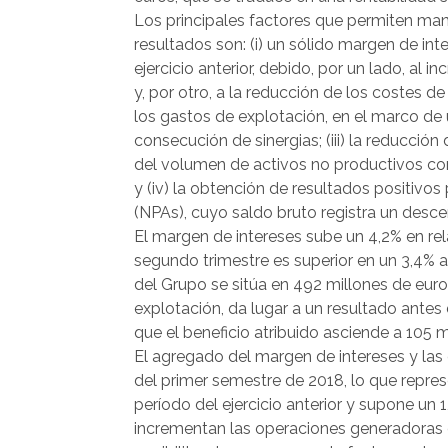
Los principales factores que permiten ma
resultados son: (i) un sólido margen de in
ejercicio anterior, debido, por un lado, al
y, por otro, a la reducción de los costes de
los gastos de explotación, en el marco de u
consecución de sinergias; (iii) la reducció
del volumen de activos no productivos co
y (iv) la obtención de resultados positivo
(NPAs), cuyo saldo bruto registra un desce
El margen de intereses sube un 4,2% en rel
segundo trimestre es superior en un 3,4% a
del Grupo se sitúa en 492 millones de euro
explotación, da lugar a un resultado antes
que el beneficio atribuido asciende a 105 m
El agregado del margen de intereses y las 
del primer semestre de 2018, lo que repre
período del ejercicio anterior y supone un 
incrementan las operaciones generadoras d