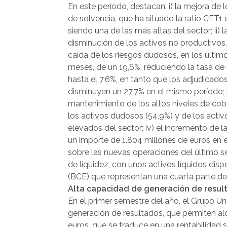
En este período, destacan: i) la mejora de l
de solvencia, que ha situado la ratio CET1 e
siendo una de las más altas del sector; ii) l
disminución de los activos no productivos
caída de los riesgos dudosos, en los últim
meses, de un 19,6%, reduciendo la tasa d
hasta el 7,6%, en tanto que los adjudicado
disminuyen un 27,7% en el mismo período; ii
mantenimiento de los altos niveles de cob
los activos dudosos (54,9%) y de los activ
elevados del sector; iv) el incremento de l
un importe de 1.804 millones de euros en 
sobre las nuevas operaciones del último sem
de liquidez, con unos activos líquidos di
(BCE) que representan una cuarta parte del
Alta capacidad de generación de resul
En el primer semestre del año, el Grupo 
generación de resultados, que permiten alc
euros, que se traduce en una rentabilidad 