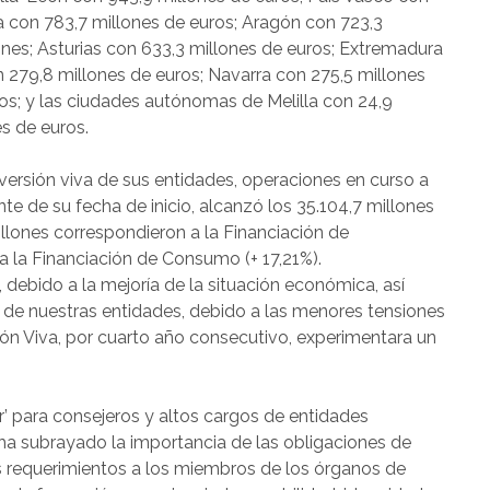
a con 783,7 millones de euros; Aragón con 723,3
ones; Asturias con 633,3 millones de euros; Extremadura
n 279,8 millones de euros; Navarra con 275,5 millones
ros; y las ciudades autónomas de Melilla con 24,9
s de euros.
nversión viva de sus entidades, operaciones en curso a
e de su fecha de inicio, alcanzó los 35.104,7 millones
illones correspondieron a la Financiación de
a la Financiación de Consumo (+ 17,21%).
ebido a la mejoría de la situación económica, así
 de nuestras entidades, debido a las menores tensiones
sión Viva, por cuarto año consecutivo, experimentara un
r’ para consejeros y altos cargos de entidades
a ha subrayado la importancia de las obligaciones de
los requerimientos a los miembros de los órganos de