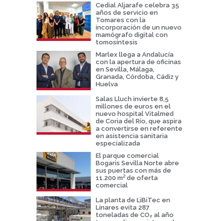
Cedial Aljarafe celebra 35
años de servicio en
Tomares con la
incorporación de un nuevo
mamógrafo digital con
tomosíntesis
Marlex llega a Andalucía
con la apertura de oficinas
en Sevilla, Málaga,
Granada, Córdoba, Cádiz y
Huelva
Salas Lluch invierte 8,5
millones de euros en el
nuevo hospital Vitalmed
de Coria del Río, que aspira
a convertirse en referente
en asistencia sanitaria
especializada
El parque comercial
Bogaris Sevilla Norte abre
sus puertas con más de
11.200 m² de oferta
comercial
La planta de LiBiTec en
Linares evita 287
toneladas de CO₂ al año