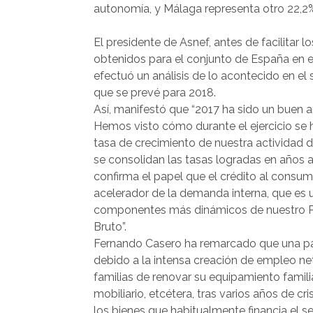
autonomía, y Málaga representa otro 22,2
El presidente de Asnef, antes de facilitar l
obtenidos para el conjunto de España en el
efectuó un análisis de lo acontecido en el 
que se prevé para 2018.
Así, manifestó que “2017 ha sido un buen añ
Hemos visto cómo durante el ejercicio se
tasa de crecimiento de nuestra actividad de
se consolidan las tasas logradas en años a
confirma el papel que el crédito al cons
acelerador de la demanda interna, que es 
componentes más dinámicos de nuestro Pr
Bruto”.
Fernando Casero ha remarcado que una par
debido a la intensa creación de empleo net
familias de renovar su equipamiento famili
mobiliario, etcétera, tras varios años de c
los bienes que habitualmente financia el s