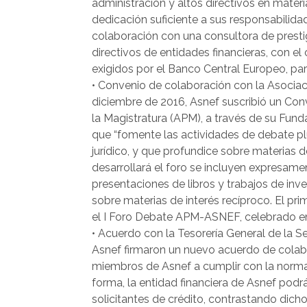
administración y altos directivos en materi
dedicación suficiente a sus responsabilida
colaboración con una consultora de presti
directivos de entidades financieras, con e
exigidos por el Banco Central Europeo, par
• Convenio de colaboración con la Asociaci
diciembre de 2016, Asnef suscribió un Con
la Magistratura (APM), a través de su Fund
que “fomente las actividades de debate p
jurídico, y que profundice sobre materias d
desarrollará el foro se incluyen expresame
presentaciones de libros y trabajos de inv
sobre materias de interés recíproco. El pr
el I Foro Debate APM-ASNEF, celebrado e
• Acuerdo con la Tesorería General de la Se
Asnef firmaron un nuevo acuerdo de colabor
miembros de Asnef a cumplir con la norma
forma, la entidad financiera de Asnef podrá 
solicitantes de crédito, contrastando dic