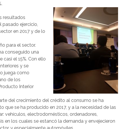
%.
os resultados
 pasado ejercicio,
sector en 2017 y de lo
o para el sector.
 ha conseguido una
 casi el 15%. Con ello
nteriores y se
umo juega como
uno de los
oducto Interior
te del crecimiento del crédito al consumo se ha
o que se ha producido en 2017, y a la necesidad de las
ar: vehículos, electrodomésticos, ordenadores,
risis en los cuales se estancó la demanda y envejecieron
ector, y especialmente automóviles.