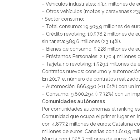
– Vehículos industriales: 43,4 millones de e
– Otros vehículos (motos y caravanas): 239
• Sector consumo:
– Total consumo: 19.505,9 millones de euro
– Crédito revolving: 10.578,2 millones de eu
sin tarjeta: 589,6 millones (23,14%).
– Bienes de consumo: 5.228 millones de eu
– Préstamos Personales: 2.170,4 millones d
– Tarjeta no revolving: 1.529,1 millones de 
Contratos nuevos: consumo y automoció
En 2017, el número de contratos realizados
– Automoción: 866.950 (+11,61%) con un i
– Consumo: 9.800.294 (+7,32%) con un imp
C
omunidades autónomas
Por comunidades autónomas el ranking es e
Comunidad que ocupa el primer lugar en in
con 4.877,2 millones de euros; Cataluña co
millones de euros; Canarias con 1.610,9 mil
Murcia con 1.026,3 millones de euros; Cast