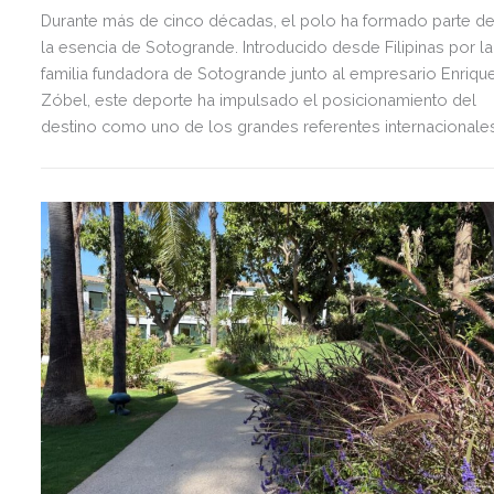
Durante más de cinco décadas, el polo ha formado parte d
la esencia de Sotogrande. Introducido desde Filipinas por la
familia fundadora de Sotogrande junto al empresario Enriqu
Zóbel, este deporte ha impulsado el posicionamiento del
destino como uno de los grandes referentes internacionale
del polo y del estilo de vida mediterráneo, reuniendo cada
verano deporte de élite, tradición, gastronomía y una
exclusiva agenda social.