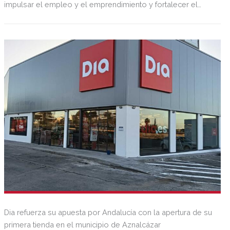
impulsar el empleo y el emprendimiento y fortalecer el
tejido económico y social en Andalucía. A esto se suma el
positivo impacto de la compañía sobre la cadena de
suministro andaluza que, en términos de valor añadido
bruto, asciende a más de 850 millones de euros y el
soporte de más de 15.000 empleos en sus proveedores
directos y en el resto de la cadena de valor.
Dia refuerza su apuesta por Andalucía con la apertura de su
primera tienda en el municipio de Aznalcázar