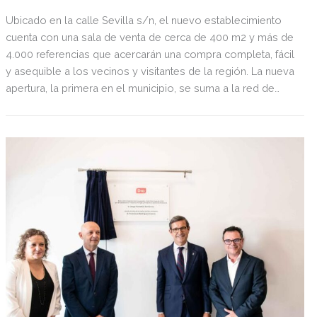
Ubicado en la calle Sevilla s/n, el nuevo establecimiento
cuenta con una sala de venta de cerca de 400 m2 y más de
4.000 referencias que acercarán una compra completa, fácil
y asequible a los vecinos y visitantes de la región. La nueva
apertura, la primera en el municipio, se suma a la red de
establecimientos que operan en la provincia de Sevilla,
donde Dia ya cuenta con 112 tiendas de proximidad,
alcanzando 516 en toda la comunidad andaluza. Este nuevo
espacio contará con 8 empleados de nueva contratación,
un reflejo de la firme apuesta de Dia por impulsar la
economía local y el empleo.