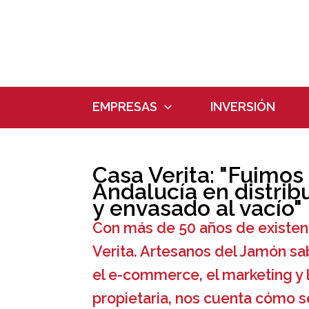
Ir
al
contenido
EMPRESAS
INVERSIÓN
Casa Verita: "Fuimos
Andalucía en distrib
y envasado al vacío"
Con más de 50 años de existenc
Verita. Artesanos del Jamón sa
el e-commerce, el marketing y 
propietaria, nos cuenta cómo s