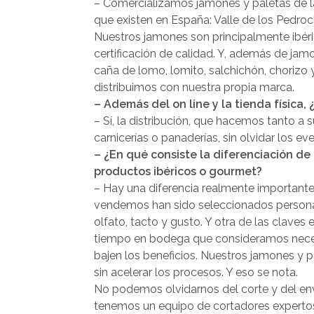
– Comercializamos jamones y paletas de l
que existen en España: Valle de los Pedro
Nuestros jamones son principalmente ibér
certificación de calidad. Y, además de ja
caña de lomo, lomito, salchichón, choriz
distribuimos con nuestra propia marca.
– Además del on line y la tienda física,
– Sí, la distribución, que hacemos tanto 
carnicerías o panaderías, sin olvidar los ev
– ¿En qué consiste la diferenciación de
productos ibéricos o gourmet?
– Hay una diferencia realmente importante
vendemos han sido seleccionados persona
olfato, tacto y gusto. Y otra de las claves
tiempo en bodega que consideramos neces
bajen los beneficios. Nuestros jamones y pale
sin acelerar los procesos. Y eso se nota.
No podemos olvidarnos del corte y del env
tenemos un equipo de cortadores expertos–