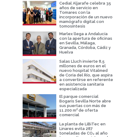
Cedial Aljarafe celebra 35
años de servicio en
Tomares con la
incorporación de un nuevo
mamógrafo digital con
tomosíntesis
Marlex llega a Andalucía
con la apertura de oficinas
en Sevilla, Málaga,
Granada, Córdoba, Cádiz y
Huelva
Salas Lluch invierte 8,5
millones de euros en el
nuevo hospital Vitalmed
de Coria del Río, que aspira
a convertirse en referente
en asistencia sanitaria
especializada
El parque comercial
Bogaris Sevilla Norte abre
sus puertas con más de
11.200 m² de oferta
comercial
La planta de LiBiTec en
Linares evita 287
toneladas de CO₂ al año