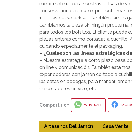
mejor material para nuestras bolsas de va
conservación para que el producto mantenga
100 días de caducidad. También damos garan
cambiamos la pieza sin ningún problema. Y
para todos los bolsillos. El cliente puede e
piezas enteras como cortadas a cuchillo.
cuidando especialmente el packaging.
– ¿Cuáles son las líneas estratégicas d
– Nuestra estrategia a corto plazo pasa p
on line y comunicación. También estamos 
expendedoras con jamón cortado a cuchillo 
las catas en bodegas, para maridar jamón 
de cortadores en vivo, etc.
Compartir en:
WHATSAPP
FACEB
Artesanos Del Jamón
Casa Verita