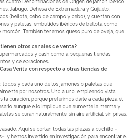
as cuatro Denominaciones de Origen de jamón ibérico
ches, Jabugo, Dehesa de Extremadura y Guijuelo.
icos (bellota, cebo de campo y cebo), y cuentan con
mones y paletas, embutidos ibéricos de bellota como
o y morcón. También tenemos queso puro de oveja, que
 ¿tienen otros canales de venta?
a supermercados y cash como a pequeñas tiendas,
entos y celebraciones.
 Casa Verita con respecto a otras tiendas de
: todos y cada uno de los jamones o paletas que
lmente por nosotros. Uno a uno, empleando vista,
 es la curación, porque preferimos darle a cada pieza el
ario aunque ello implique que aumente la merma y
tas se curan naturalmente, sin aire artificial, sin prisas,
asado. Aquí se cortan todas las piezas a cuchillo –
, y hemos invertido en investigación para encontrar el