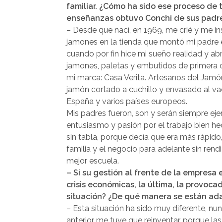
familiar. ¿Cómo ha sido ese proceso de 
enseñanzas obtuvo Conchi de sus padr
– Desde que nací, en 1969, me crié y me i
jamones en la tienda que montó mi padre en
cuando por fin hice mi sueño realidad y abr
jamones, paletas y embutidos de primera ca
mi marca: Casa Verita. Artesanos del Jamón
jamón cortado a cuchillo y envasado al va
España y varios países europeos.
Mis padres fueron, son y serán siempre eje
entusiasmo y pasión por el trabajo bien h
sin tabla, porque decía que era más rápido,
familia y el negocio para adelante sin rend
mejor escuela.
– Si su gestión al frente de la empres
crisis económicas, la última, la provoc
situación? ¿De qué manera se están ad
– Esta situación ha sido muy diferente, nun
anterior me tuve que reinventar, porque la