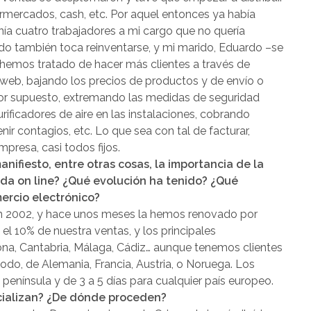
ermercados, cash, etc. Por aquel entonces ya había
nía cuatro trabajadores a mi cargo que no quería
ndo también toca reinventarse, y mi marido, Eduardo –se
 hemos tratado de hacer más clientes a través de
web, bajando los precios de productos y de envío o
. Por supuesto, extremando las medidas de seguridad
ificadores de aire en las instalaciones, cobrando
nir contagios, etc. Lo que sea con tal de facturar,
presa, casi todos fijos.
nifiesto, entre otras cosas, la importancia de la
nda on line? ¿Qué evolución ha tenido? ¿Qué
ercio electrónico?
 en 2002, y hace unos meses la hemos renovado por
l 10% de nuestra ventas, y los principales
a, Cantabria, Málaga, Cádiz… aunque tenemos clientes
todo, de Alemania, Francia, Austria, o Noruega. Los
península y de 3 a 5 días para cualquier país europeo.
cializan? ¿De dónde proceden?