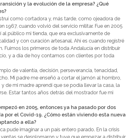
transición y la evolución de la empresa? ¿Qué
es?
nstruí como cortadora y, más tarde, como ojeadora de
 1967, cuando volvió del servicio militar. Fue en 2005
í al público mi tienda, que era exclusivamente de
lidad y con curación artesanal. Ahí es cuando registré
. Fuimos los primeros de toda Andalucía en distribuir
cío, y a día de hoy contamos con clientes por toda
mplo de valentía, decisión, perseverancia, tenacidad,
echo. Mi padre me enseñó a cortar el jamón al hombro,
 y de mi madre aprendí que se podía llevar la casa, la
irse. Estar tantos años detrás del mostrador fue mi
a empezó en 2005, entonces ya ha pasado por dos
ada por el Covid-19. ¿Cómo están viviendo esta nueva
aptando a ella?
ca pude imaginar a un país entero parado. En la crisis
s ventas se desplomaron y tuve que empezar a distribuir