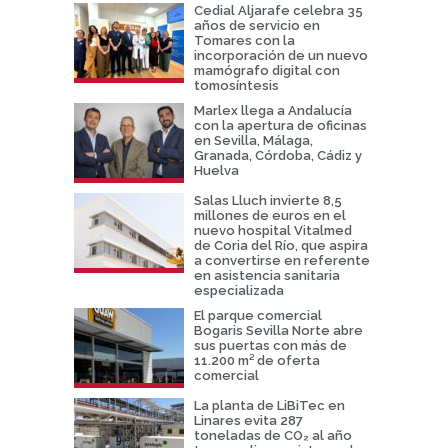
Cedial Aljarafe celebra 35
años de servicio en
Tomares con la
incorporación de un nuevo
mamógrafo digital con
tomosíntesis
Marlex llega a Andalucía
con la apertura de oficinas
en Sevilla, Málaga,
Granada, Córdoba, Cádiz y
Huelva
Salas Lluch invierte 8,5
millones de euros en el
nuevo hospital Vitalmed
de Coria del Río, que aspira
a convertirse en referente
en asistencia sanitaria
especializada
El parque comercial
Bogaris Sevilla Norte abre
sus puertas con más de
11.200 m² de oferta
comercial
La planta de LiBiTec en
Linares evita 287
toneladas de CO₂ al año