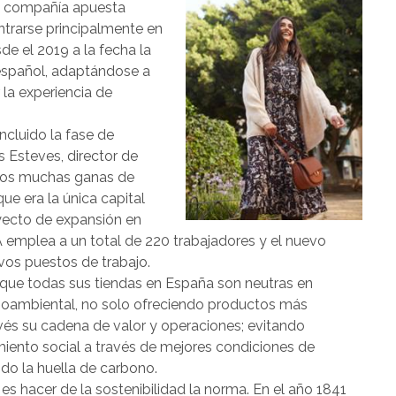
la compañía apuesta
ntrarse principalmente en
e el 2019 a la fecha la
o español, adaptándose a
la experiencia de
ncluido la fase de
 Esteves, director de
amos muchas ganas de
ue era la única capital
oyecto de expansión en
A emplea a un total de 220 trabajadores y el nuevo
vos puestos de trabajo.
 que todas sus tiendas en España son neutras en
ioambiental, no solo ofreciendo productos más
avés su cadena de valor y operaciones; evitando
iento social a través de mejores condiciones de
ndo la huella de carbono.
s hacer de la sostenibilidad la norma. En el año 1841