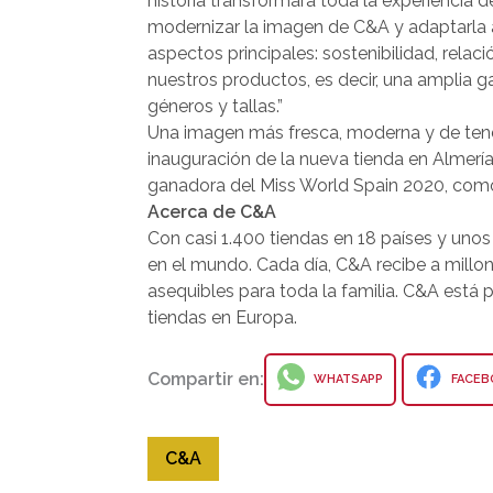
historia transformará toda la experiencia d
modernizar la imagen de C&A y adaptarla 
aspectos principales: sostenibilidad, relaci
nuestros productos, es decir, una amplia 
géneros y tallas.”
Una imagen más fresca, moderna y de ten
inauguración de la nueva tienda en Almerí
ganadora del Miss World Spain 2020, com
Acerca de C&A
Con casi 1.400 tiendas en 18 países y un
en el mundo. Cada día, C&A recibe a millon
asequibles para toda la familia. C&A está 
tiendas en Europa.
Compartir en:
WHATSAPP
FACEB
C&A