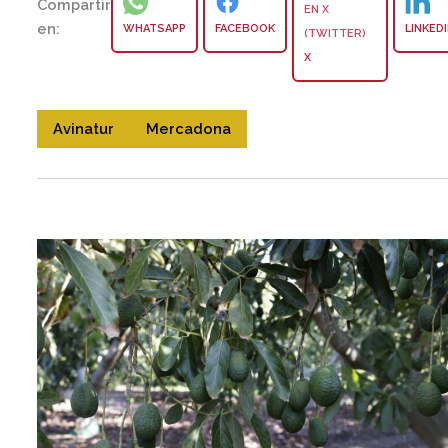
Compartir
en:
WHATSAPP
FACEBOOK
LINKED
X
Avinatur
Mercadona