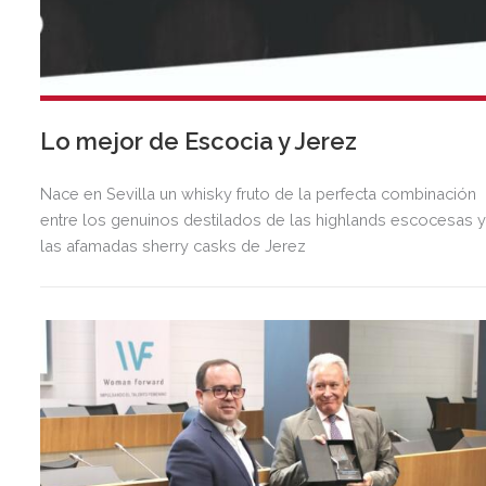
Lo mejor de Escocia y Jerez
Nace en Sevilla un whisky fruto de la perfecta combinación
entre los genuinos destilados de las highlands escocesas 
las afamadas sherry casks de Jerez