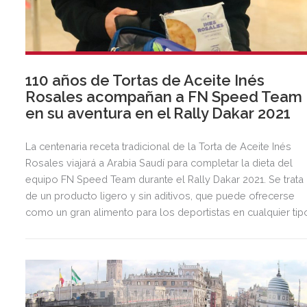
110 años de Tortas de Aceite Inés
Rosales acompañan a FN Speed Team
en su aventura en el Rally Dakar 2021
La centenaria receta tradicional de la Torta de Aceite Inés
Rosales viajará a Arabia Saudí para completar la dieta del
equipo FN Speed Team durante el Rally Dakar 2021. Se trata
de un producto ligero y sin aditivos, que puede ofrecerse
como un gran alimento para los deportistas en cualquier tip
de dieta y a cualquier hora.