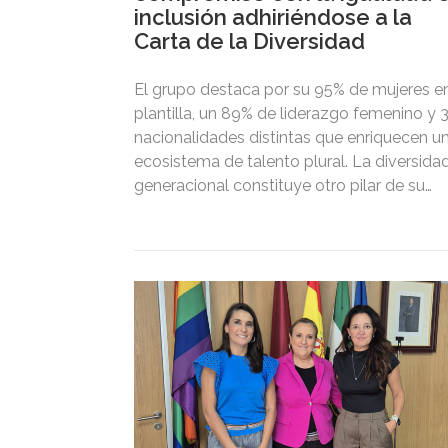
inclusión adhiriéndose a la
Carta de la Diversidad
El grupo destaca por su 95% de mujeres e
plantilla, un 89% de liderazgo femenino y 
nacionalidades distintas que enriquecen u
ecosistema de talento plural. La diversida
generacional constituye otro pilar de su
cultura corporativa, materializado en un
equipo donde convergen y se enriquecen
cuatro generaciones: un 11% de profesiona
pertenecen a la Generación Z, un 34% son
millenials, un 47% de la Generación X y un
baby boomers.