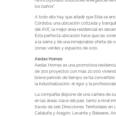
ha incorporado soluciones energéticamente
los baños”.
A todo ello hay que añadir que Eida se en
Córdoba, una ubicación cotizada y tranquil
del AVE, la mejor área residencial en desar
Esta perfecta ubicación hace que las vivi
a la sierra y de una inmejorable oferta de 
zonas verdes y espacios de ocio.
Aedas Homes
Aedas Homes es una promotora residencia
de 300 proyectos con más 20.000 vivienda
breve periodo de tiempo se ha convertido a
la industrialización, el rigor y la profesiona
La compañía dispone de una cartera de sue
en las áreas clave del país, tanto a nivel 
través de seis Direcciones Territoriales en
Cataluña y Aragón, Levante y Baleares, And