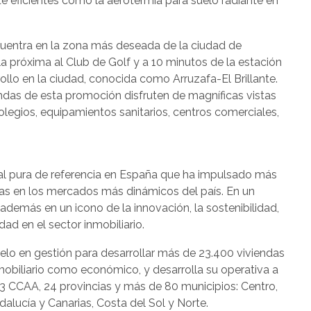
 eficientes como la aerotermia para suelo radiante en
cuentra en la zona más deseada de la ciudad de
a próxima al Club de Golf y a 10 minutos de la estación
rollo en la ciudad, conocida como Arruzafa-El Brillante.
endas de esta promoción disfruten de magníficas vistas
colegios, equipamientos sanitarios, centros comerciales,
l pura de referencia en España que ha impulsado más
s en los mercados más dinámicos del país. En un
demás en un icono de la innovación, la sostenibilidad,
lidad en el sector inmobiliario.
lo en gestión para desarrollar más de 23.400 viviendas
inmobiliario como económico, y desarrolla su operativa a
 13 CCAA, 24 provincias y más de 80 municipios: Centro,
alucía y Canarias, Costa del Sol y Norte.