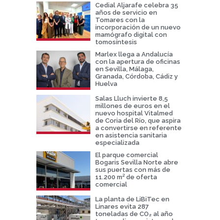
Cedial Aljarafe celebra 35
años de servicio en
Tomares con la
incorporación de un nuevo
mamógrafo digital con
tomosíntesis
Marlex llega a Andalucía
con la apertura de oficinas
en Sevilla, Málaga,
Granada, Córdoba, Cádiz y
Huelva
Salas Lluch invierte 8,5
millones de euros en el
nuevo hospital Vitalmed
de Coria del Río, que aspira
a convertirse en referente
en asistencia sanitaria
especializada
El parque comercial
Bogaris Sevilla Norte abre
sus puertas con más de
11.200 m² de oferta
comercial
La planta de LiBiTec en
Linares evita 287
toneladas de CO₂ al año