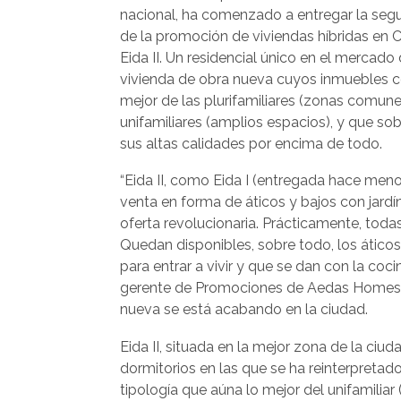
nacional, ha comenzado a entregar la seg
de la promoción de viviendas híbridas en 
Eida II. Un residencial único en el mercado 
vivienda de obra nueva cuyos inmuebles c
mejor de las plurifamiliares (zonas comune
unifamiliares (amplios espacios), y que so
sus altas calidades por encima de todo.
“Eida II, como Eida I (entregada hace men
venta en forma de áticos y bajos con jard
oferta revolucionaria. Prácticamente, toda
Quedan disponibles, sobre todo, los áticos
para entrar a vivir y que se dan con la coci
gerente de Promociones de Aedas Homes en
nueva se está acabando en la ciudad.
Eida II, situada en la mejor zona de la ciu
dormitorios en las que se ha reinterpretad
tipología que aúna lo mejor del unifamiliar