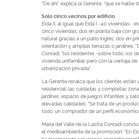
“De ahí”, explica la Gerente, “que se hable d
Solo cinco vecinos por edificio
Eida II, al igual que Eida I -40 viviendas-
cinco viviendas: dos en planta baja con g
natural gracias a un patio inglés; dos en pr
orientación y amplias terrazas o jardines. 
Conradi, “los residentes -sobre todo, los de
vivienda unifamiliar, pero con la ventaja de
urbanización privada”.
La Gerente recalca que los clientes están v
residencial; las cuidadas y completas zona
jardines, espacio de juegos infantiles y saló
elevadas calidades. “Se trata de un produ
todo, un comprador de un perfil económico
María del Valle de la Lastra Conradi concl
el medioambiente de la promoción: “En Eid