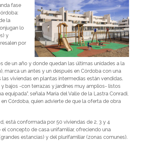
unda fase
Córdoba:
de la
onjugan lo
s) y
bresalen por
os de un año y donde quedan las últimas unidades a la
ín), marca un antes y un después en Córdoba con una
s las viviendas en plantas intermedias están vendidas.
 y bajos -con terrazas y jardines muy amplios- listos
na equipada”, señala María del Valle de la Lastra Conradi,
 Córdoba, quien advierte de que la oferta de obra
dad, está conformada por 50 viviendas de 2, 3 y 4
o el concepto de casa unifamiliar, ofreciendo una
 (grandes estancias) y del plurifamiliar (zonas comunes).