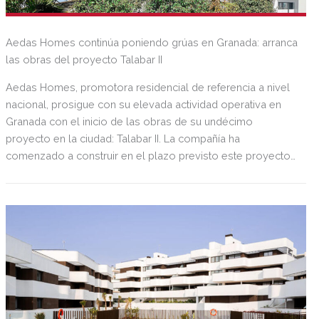
Aedas Homes continúa poniendo grúas en Granada: arranca
las obras del proyecto Talabar II
Aedas Homes, promotora residencial de referencia a nivel
nacional, prosigue con su elevada actividad operativa en
Granada con el inicio de las obras de su undécimo
proyecto en la ciudad: Talabar II. La compañía ha
comenzado a construir en el plazo previsto este proyecto
de 58 viviendas en el nuevo barrio de Ferrocarril Oestes, en
La Alquería, colindante a su promoción hermana Talabar I, ya
finalizada y entregada.