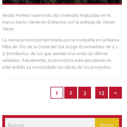
Aedas Homes supera las 250 viviendas finalizadas en el
nuevo barrio Vanian en Estepona con la entrega de Vanian
Views
La nueva promoción terminada por la compañía en la Nueva
Milla de Oro de la Costa del Sol acoge 61 inmuebles de 2 y
3 dormitorios, de los que quedan a la venta las últimas
unidades. Actualmente, la promotora está ejecutando en
este ámbito ya consolidado las obras de los proyectos
Vanian Gardens IV y Vanian Gardens V, y próximamente
lanzará la promoción Vanian Park, la última oportunidad de
adquirir una vivienda nueva de Aedas Homes en Vanian.
1
2
3
13
»
…
Buscar