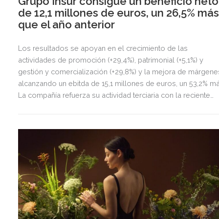
Grupo Insur consigue un beneficio neto
de 12,1 millones de euros, un 26,5% má
que el año anterior
Los resultados se apoyan en el crecimiento de las
actividades de promoción (+29,4%), patrimonial (+5,1%) y
gestión y comercialización (+29,8%) y la mejora de márgene
alcanzando un ebitda de 15,1 millones de euros, un 53,2% má
La compañía refuerza su actividad terciaria con la reciente
adquisición de La Sierra Business Area en Madrid, con la qu
fortalece su presencia en el principal mercado de oficinas d
España.