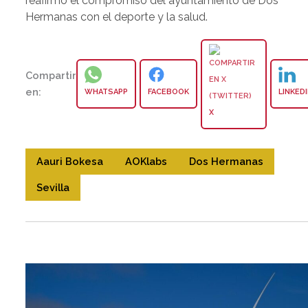
reafirmó el compromiso del ayuntamiento de Dos
Hermanas con el deporte y la salud.
Compartir
en:
WHATSAPP
FACEBOOK
LINKED
X
Aauri Bokesa
AOKlabs
Dos Hermanas
Sevilla