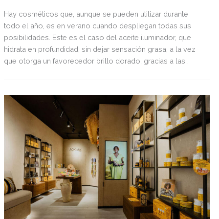
Hay cosméticos que, aunque se pueden utilizar durante
todo el año, es en verano cuando despliegan todas sus
posibilidades. Este es el caso del aceite iluminador, que
hidrata en profundidad, sin dejar sensación grasa, a la vez
que otorga un favorecedor brillo dorado, gracias a las
micropartículas minerales que incorpora. Sin embargo, no
sólo es ideal para usarlo sobre piernas y brazos, sino que
también ayuda a pulir la melena, darle un punto luminoso al
rostro o incluso camuflar pequeñas imperfecciones.