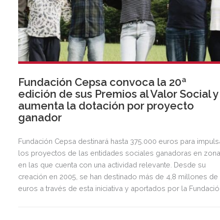
Fundación Cepsa convoca la 20ª
edición de sus Premios al Valor Social y
aumenta la dotación por proyecto
ganador
Fundación Cepsa destinará hasta 375.000 euros para impuls
los proyectos de las entidades sociales ganadoras en zon
en las que cuenta con una actividad relevante. Desde su
creación en 2005, se han destinado más de 4,8 millones de
euros a través de esta iniciativa y aportados por la Fundaci
a 497 proyectos sociales. Se escogerá a un máximo de tre
ganadores por zona que recibirán hasta 25.000€ por