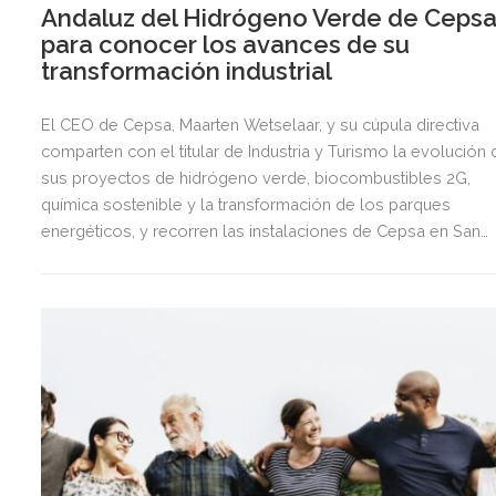
Andaluz del Hidrógeno Verde de Ceps
para conocer los avances de su
transformación industrial
El CEO de Cepsa, Maarten Wetselaar, y su cúpula directiva
comparten con el titular de Industria y Turismo la evolución 
sus proyectos de hidrógeno verde, biocombustibles 2G,
química sostenible y la transformación de los parques
energéticos, y recorren las instalaciones de Cepsa en San
Roque (Cádiz). La compañía invertirá 5.000 millones de euro
en Andalucía hasta el final de la década, que incluyen el
desarrollo de nuevos proyectos de energías sostenibles
para impulsar su transición energética y la descarbonizació
de otros sectores industriales, el transporte y el turismo.