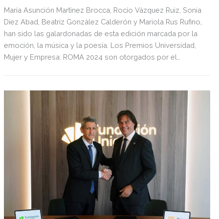
María Asunción Martínez Brocca, Rocío Vázquez Ruiz, Sonia
Díez Abad, Beatriz González Calderón y Mariola Rus Rufino,
han sido las galardonadas de esta edición marcada por la
emoción, la música y la poesía. Los Premios Universidad,
Mujer y Empresa: ROMA 2024 son otorgados por el
Consejo Social de la Universidad Pablo de Olavide en
colaboración con la Diputación de Sevilla y la Fundación
Cajasol, para reconocer a estas mujeres “que vuelan alto”
en diversos ámbitos económico sociales.