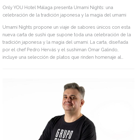
Only YOU Hotel Málaga presenta Umami Nights: una
celebración de la tradición japonesa y la magia del umami
Umami Nights propone un viaje de sabores únicos con esta
nueva carta de sushi que supone toda una celebración de la
tradición japonesa y la magia del umami. La carta, diseñada
por el chef Pedro Hervás y el sushiman Omar Galindo,
incluye una selección de platos que rinden homenaje al
'quinto sabor'. La propuesta se completa con coctelería de
autor y talleres de mixología japonesa, destacando los
cócteles exclusivos Sakory y Saketini.