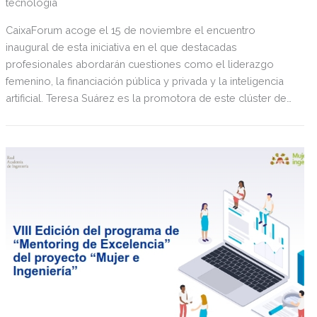
tecnología
CaixaForum acoge el 15 de noviembre el encuentro
inaugural de esta iniciativa en el que destacadas
profesionales abordarán cuestiones como el liderazgo
femenino, la financiación pública y privada y la inteligencia
artificial. Teresa Suárez es la promotora de este clúster de
talento femenino en el ámbito STEM, primera idea andaluza
ganadora del IVLP Impact Award, con cuyo importe se
financia el encuentro. El evento y lanzamiento de la red
cuenta con la colaboración de la Consejería de Universidad,
Investigación e Innovación de la Junta de Andalucía, la
Fundación La Caixa, Mecus, Raiola y workINcompany.