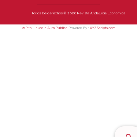
Todos los derechos © 2026 Revista Andalucía Económica
WP to LinkedIn Auto Publish
Powered By :
XYZScripts.com
Bus