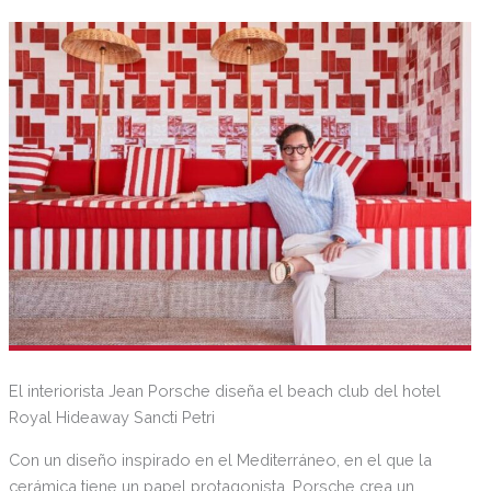
Royal Quartet, Paquito D´Rivera, António Zambujo y
Yamandu Costa, entre otros, forman parte de la X edición de
este festival, por el que han pasado músicos de renombre
como Tomatito, Kiko Veneno, Toquinho y Camilla Faustino o
Salvador Sobral.
El interiorista Jean Porsche diseña el beach club del hotel
Royal Hideaway Sancti Petri
Con un diseño inspirado en el Mediterráneo, en el que la
cerámica tiene un papel protagonista, Porsche crea un