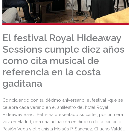
El festival Royal Hideaway
Sessions cumple diez años
como cita musical de
referencia en la costa
gaditana
Coincidiendo con su décimo aniversario, el festival -que se
celebra cada verano en el anfiteatro del hotel Royal
Hideaway Sancti Petri- ha presentado su cartel, por primera
vez en Madrid, con una actuación en directo de la cantante
Pasión Vega y el pianista Moisés P. Sánchez. Chucho Valdés