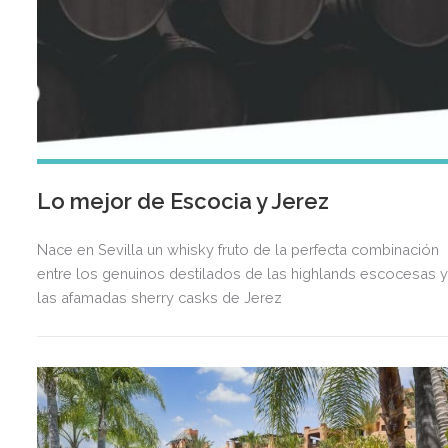
Lo mejor de Escocia y Jerez
Nace en Sevilla un whisky fruto de la perfecta combinación
entre los genuinos destilados de las highlands escocesas 
las afamadas sherry casks de Jerez