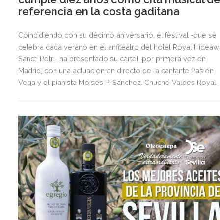
referencia en la costa gaditana
Coincidiendo con su décimo aniversario, el festival -que se
celebra cada verano en el anfiteatro del hotel Royal Hidea
Sancti Petri- ha presentado su cartel, por primera vez en
Madrid, con una actuación en directo de la cantante Pasión
Vega y el pianista Moisés P. Sánchez. Chucho Valdés Royal
Quartet, Paquito D´Rivera, António Zambujo y Yamandu Costa
entre otros, forman parte de la X edición de este festival, po
el que han pasado músicos de renombre como Tomatito,
Kiko Veneno, Toquinho y Camilla Faustino o Salvador Sobral