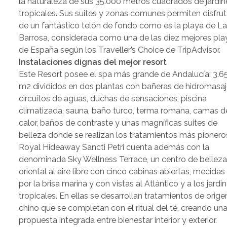
la naturaleza de sus 35.000 metros cuadrados de jardin
tropicales. Sus suites y zonas comunes permiten disfrut
de un fantástico telón de fondo como es la playa de L
Barrosa, considerada como una de las diez mejores pla
de España según los Traveller’s Choice de TripAdvisor.
Instalaciones dignas del mejor resort
Este Resort posee el spa más grande de Andalucía: 3.6
m2 divididos en dos plantas con bañeras de hidromasaj
circuitos de aguas, duchas de sensaciones, piscina
climatizada, sauna, baño turco, terma romana, camas d
calor, baños de contraste y unas magníficas suites de
belleza donde se realizan los tratamientos más pionero
Royal Hideaway Sancti Petri cuenta además con la
denominada Sky Wellness Terrace, un centro de bellez
oriental al aire libre con cinco cabinas abiertas, mecidas
por la brisa marina y con vistas al Atlántico y a los jardi
tropicales. En ellas se desarrollan tratamientos de orige
chino que se completan con el ritual del té, creando un
propuesta integrada entre bienestar interior y exterior.