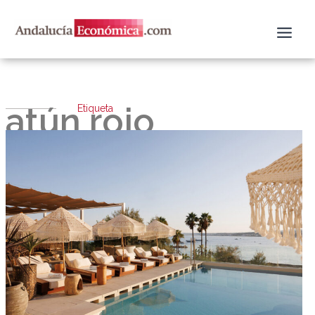
Ir
al
contenido
atún rojo
Etiqueta