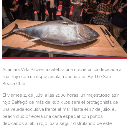
Anantara Villa Padierna celebra una noche única dedicada al
atún rojo con un espectacular ronqueo en By The Sea
Beach Club
El viernes 11 de julio, a las 21:00 horas, un majestuoso atún
rojo Balfegó de más de 300 kilos será el protagonista de
una velada exclusiva frente al mar. Hasta el 27 de julio, el
beach club ofrecerá una carta especial con platos
dedicados al atún rojo, para seguir disfrutando de este
producto excepcional durante el verano.