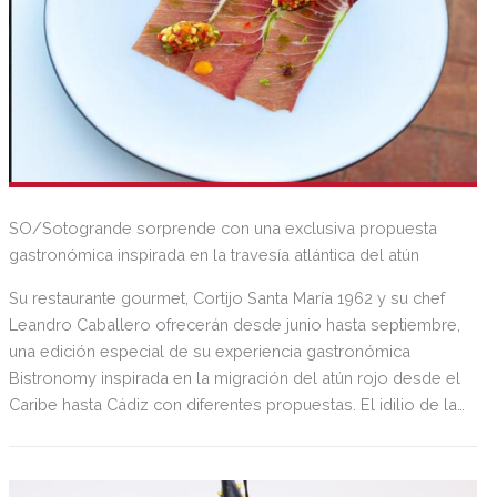
SO/Sotogrande sorprende con una exclusiva propuesta
gastronómica inspirada en la travesía atlántica del atún
Su restaurante gourmet, Cortijo Santa María 1962 y su chef
Leandro Caballero ofrecerán desde junio hasta septiembre,
una edición especial de su experiencia gastronómica
Bistronomy inspirada en la migración del atún rojo desde el
Caribe hasta Cádiz con diferentes propuestas. El idilio de la
cocina de SO/ Sotogrande SPA & Golf Resort con el atún
continuará en agosto con la visita del chef francés Nicolas
Isnard, distinguido con Estrella Michelin, que junto a Leandro