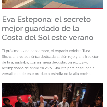
Eva Estepona: el secreto
mejor guardado de la
Costa del Sol este verano
El próximo 27 de septiembre, el espacio celebra Tuna
Show, una velada única dedicada al atún rojo y a la tradición
de la almadraba, con un menú degustación exclusivo
acompañado de show en vivo. Una cita para descubrir la
versatilidad de este producto estrella de la alta cocina
mediterránea, con elaboraciones que van desde el tartar y
el sashimi hasta el chuletón de atún a la parrilla.