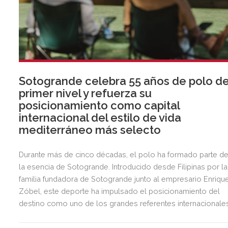
Sotogrande celebra 55 años de polo d
primer nivel y refuerza su
posicionamiento como capital
internacional del estilo de vida
mediterráneo más selecto
Durante más de cinco décadas, el polo ha formado parte d
la esencia de Sotogrande. Introducido desde Filipinas por la
familia fundadora de Sotogrande junto al empresario Enriqu
Zóbel, este deporte ha impulsado el posicionamiento del
destino como uno de los grandes referentes internacionale
del polo y del estilo de vida mediterráneo, reuniendo cada
verano deporte de élite, tradición, gastronomía y una