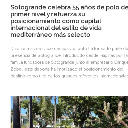
Sotogrande celebra 55 años de polo d
primer nivel y refuerza su
posicionamiento como capital
internacional del estilo de vida
mediterráneo más selecto
Durante más de cinco décadas, el polo ha formado parte d
la esencia de Sotogrande. Introducido desde Filipinas por la
familia fundadora de Sotogrande junto al empresario Enriqu
Zóbel, este deporte ha impulsado el posicionamiento del
destino como uno de los grandes referentes internacionale
del polo y del estilo de vida mediterráneo, reuniendo cada
verano deporte de élite, tradición, gastronomía y una
exclusiva agenda social.