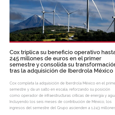
Cox triplica su beneficio operativo hast
245 millones de euros en el primer
semestre y consolida su transformació
tras la adquisición de Iberdrola México
Cox completa la adquisición de Iberdrola México en el prim
semestre y da un salto en escala, reforzando su posición
como operador de infraestructuras críticas de energía y agu
Incluyendo los seis meses de contribución de México, los
ingresos del semestre del Grupo ascienden a 1.243 millone
de euros, 2,5 veces más que en el mismo periodo del año