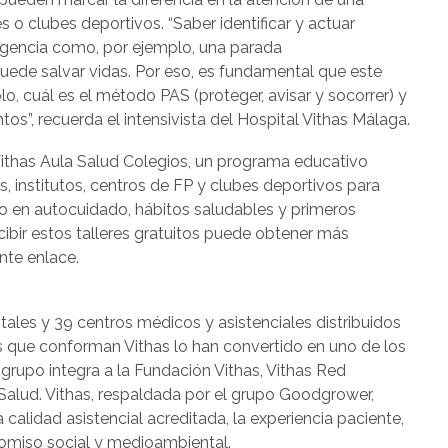
 o clubes deportivos. “Saber identificar y actuar
gencia como, por ejemplo, una parada
puede salvar vidas. Por eso, es fundamental que este
o, cuál es el método PAS (proteger, avisar y socorrer) y
s”, recuerda el intensivista del Hospital Vithas Málaga.
 Vithas Aula Salud Colegios, un programa educativo
os, institutos, centros de FP y clubes deportivos para
o en autocuidado, hábitos saludables y primeros
ecibir estos talleres gratuitos puede obtener más
ente enlace.
tales y 39 centros médicos y asistenciales distribuidos
es que conforman Vithas lo han convertido en uno de los
 grupo integra a la Fundación Vithas, Vithas Red
Salud. Vithas, respaldada por el grupo Goodgrower,
calidad asistencial acreditada, la experiencia paciente,
romiso social y medioambiental.