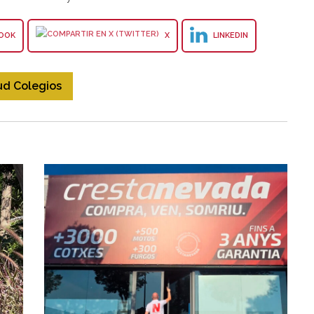
OOK
X
LINKEDIN
ud Colegios