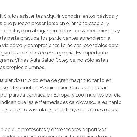
mitió a los asistentes adquirir conocimientos básicos y
 que pueden presentarse en el ámbito escolar y
s se incluyeron atragantamientos, desvanecimientos y
 la parte práctica, los participantes aprendieron a
 vía aérea y compresiones torácicas, esenciales para
llegan los servicios de emergencia. Es importante
ograma Vithas Aula Salud Colegios, no sólo están
los propios alumnos.
núa siendo un problema de gran magnitud tanto en
onsejo Español de Reanimación Cardiopulmonar
por parada cardíaca en Europa, y 100 muertes por día
 indican que las enfermedades cardiovasculares, tanto
ntes cerebro vasculares, constituyen la primera causa
cia de que profesores y entrenadores deportivos
ueden marcar la diferencia en la atención de una