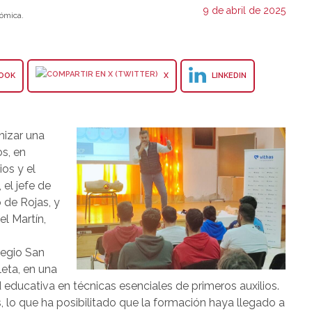
9 de abril de 2025
ómica.
OOK
X
LINKEDIN
nizar una
s, en
os y el
el jefe de
o de Rojas, y
l Martín,
legio San
eta, en una
 educativa en técnicas esenciales de primeros auxilios.
lo que ha posibilitado que la formación haya llegado a