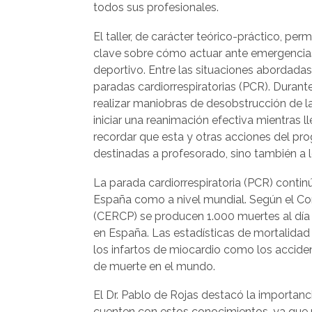
todos sus profesionales.
El taller, de carácter teórico-práctico, per
clave sobre cómo actuar ante emergencias
deportivo. Entre las situaciones abordada
paradas cardiorrespiratorias (PCR). Durante
realizar maniobras de desobstrucción de la
iniciar una reanimación efectiva mientras 
recordar que esta y otras acciones del pr
destinadas a profesorado, sino también a 
La parada cardiorrespiratoria (PCR) conti
España como a nivel mundial. Según el C
(CERCP) se producen 1.000 muertes al día 
en España. Las estadísticas de mortalidad
los infartos de miocardio como los accide
de muerte en el mundo.
El Dr. Pablo de Rojas destacó la importan
cuenten con estos conocimientos, ya que p