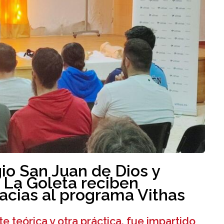
io San Juan de Dios y
 La Goleta reciben
acias al programa Vithas
e teórica y otra práctica, fue impartido