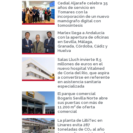
Cedial Aljarafe celebra 35
años de servicio en
Tomares con la
incorporación de un nuevo
mamógrafo digital con
tomosíntesis
Marlex llega a Andalucía
con la apertura de oficinas
en Sevilla, Málaga,
Granada, Córdoba, Cádiz y
Huelva
Salas Lluch invierte 8,5
millones de euros en el
nuevo hospital Vitalmed
de Coria del Río, que aspira
a convertirse en referente
en asistencia sanitaria
especializada
El parque comercial
Bogaris Sevilla Norte abre
sus puertas con más de
11.200 m² de oferta
comercial
La planta de LiBiTec en
Linares evita 287
toneladas de CO₂ al año